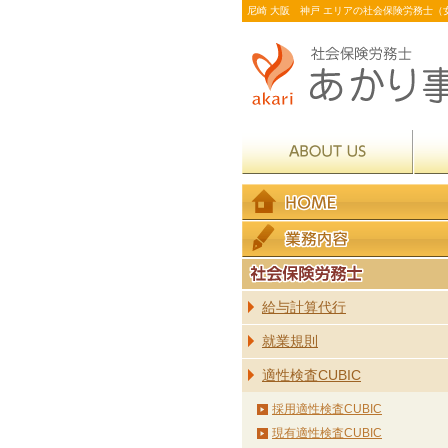
尼崎 大阪 神戸 エリアの社会保険労務士（女
給与計算代行
就業規則
適性検査CUBIC
採用適性検査CUBIC
現有適性検査CUBIC