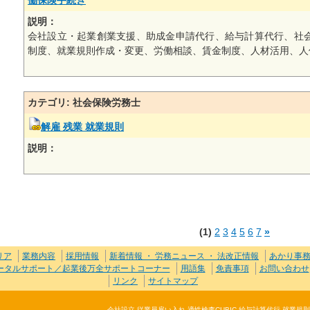
働保険手続き
説明：
会社設立・起業創業支援、助成金申請代行、給与計算代行、社
制度、就業規則作成・変更、労働相談、賃金制度、人材活用、人
カテゴリ: 社会保険労務士
解雇 残業 就業規則
説明：
(1)
2
3
4
5
6
7
»
リア
業務内容
採用情報
新着情報 ・ 労務ニュース ・ 法改正情報
あかり事
トータルサポート／起業後万全サポートコーナー
用語集
免責事項
お問い合わせ
リンク
サイトマップ
会社設立 従業員雇い入れ 適性検査CUBIC 給与計算代行 就業