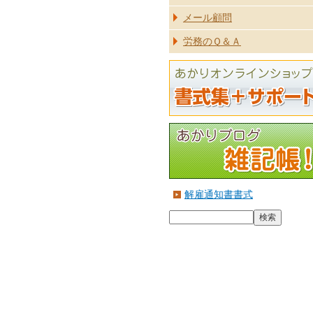
メール顧問
労務のＱ＆Ａ
解雇通知書書式