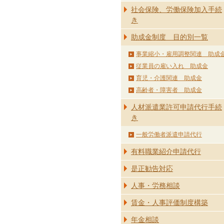
社会保険、労働保険加入手続
き
助成金制度 目的別一覧
事業縮小・雇用調整関連 助成
従業員の雇い入れ 助成金
育児・介護関連 助成金
高齢者・障害者 助成金
人材派遣業許可申請代行手続
き
一般労働者派遣申請代行
有料職業紹介申請代行
是正勧告対応
人事・労務相談
賃金・人事評価制度構築
年金相談