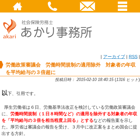
|
アーカイブ
|
RSS
|
労働政策審議会 労働時間規制の適用除外 対象者の年収
を平均給与の３倍超に
(
)
投稿日時： 2015-02-10 18:40:15
1316 ヒット
以
下、引用です。
厚生労働省は６日、労働基準法改正を検討している労働政策審議会
に、
労働時間規制（１日８時間など）の適用を除外する対象者の年収
を「平均給与の３倍を相当程度上回る」とする
などの報告案を示し
た。厚労省は審議会の報告を受け、３月中に改正案をまとめ国会に提
出する方針。