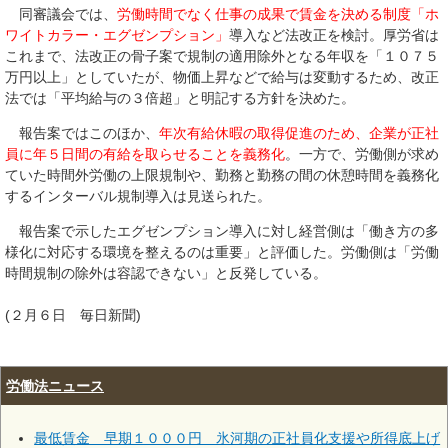
同審議会では、
労働時間でなく仕事の成果で賃金を決める制度「ホ
ワイトカラー・エグゼンプション」
導入など法改正を検討。厚労省は
これまで、法改正の骨子案で規制の適用除外となる年収を「１０７５
万円以上」としていたが、物価上昇などで給与は変動するため、改正
法では「平均給与の３倍超」と明記する方針を決めた。
報告案ではこのほか、
年次有給休暇の取得促進のため、企業が正社
員に年５日間の有給を取らせることを義務化
。一方で、労働側が求め
ていた時間外労働の上限規制や、勤務と勤務の間の休憩時間を義務化
するインターバル規制導入は見送られた。
報告案で示したエグゼンプション導入に対し経営側は「働き方の多
様化に対応する環境を整えるのは重要」と評価した。労働側は「労働
時間規制の除外は容認できない」と反発している。
(２月６日 毎日新聞)
労働法ニュース
最低賃金 早期１０００円 氷河期の正社員化支援や所得底上げ