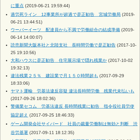
に重点
(2019-06-21 19:59:44)
過労死ライン 12事業所が超過で是正勧告 宮城労働局
(2019-
06-21 13:44:51)
ウーバーイーツ 配達員から不満で労働組合の結成準備
(2019-
06-14 14:00:07)
読売新聞大阪本社と北陸支社 長時間労働で是正勧告
(2017-10-
25 19:10:56)
大和ハウスに是正勧告 住宅展示場で隠れ残業か
(2017-10-02
19:32:13)
違法残業２５％ 建設業で月１５０時間超も
(2017-09-29
18:33:06)
ヤマト運輸 労基法違反容疑 違法長時間労働 残業代未払いも
(2017-09-26 18:02:36)
警備業セコム 労基法違反 長時間残業に勧告 指令役社員労使
協定超え
(2017-09-25 18:46:33)
ゲーム開発会社サイバード 社員の裁量労働制は無効と判断 渋
谷労基署
(2017-09-11 18:12:35)