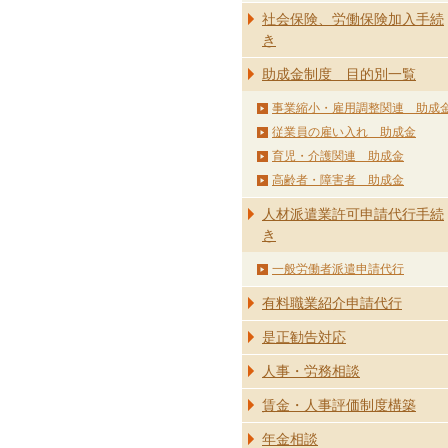
社会保険、労働保険加入手続
き
助成金制度 目的別一覧
事業縮小・雇用調整関連 助成
従業員の雇い入れ 助成金
育児・介護関連 助成金
高齢者・障害者 助成金
人材派遣業許可申請代行手続
き
一般労働者派遣申請代行
有料職業紹介申請代行
是正勧告対応
人事・労務相談
賃金・人事評価制度構築
年金相談