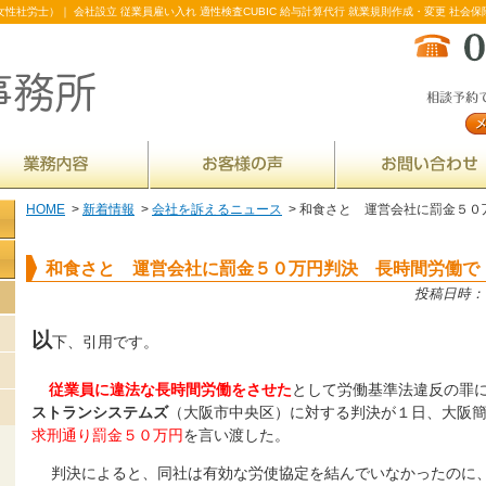
性社労士）｜ 会社設立 従業員雇い入れ 適性検査CUBIC 給与計算代行 就業規則作成・変更 社会保
HOME
>
新着情報
>
会社を訴えるニュース
> 和食さと 運営会社に罰金５０
和食さと 運営会社に罰金５０万円判決 長時間労働で
投稿日時： 20
以
下、引用です。
従業員に違法な長時間労働をさせた
として労働基準法違反の罪
ストランシステムズ
（大阪市中央区）に対する判決が１日、大阪
求刑通り罰金５０万円
を言い渡した。
判決によると、同社は有効な労使協定を結んでいなかったのに、