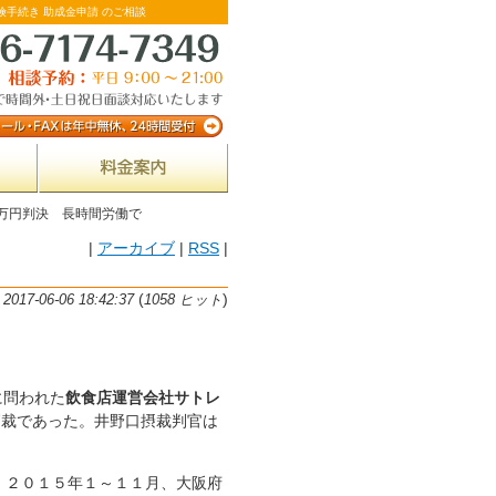
険手続き 助成金申請 のご相談
万円判決 長時間労働で
|
アーカイブ
|
RSS
|
(
)
17-06-06 18:42:37
1058 ヒット
に問われた
飲食店運営会社サトレ
簡裁であった。井野口摂裁判官は
２０１５年１～１１月、大阪府