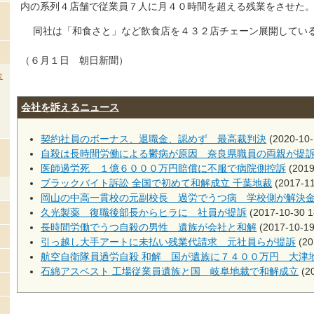
内の系列４店舗で従業員７人に月４０時間を超える残業をさせた
同社は「和食さと」など飲食店を４３２店チェーン展開してい
（６月１日 朝日新聞）
金
会社を訴えるニュース
契約社員のボーナス、退職金、認めず 最高裁判決
(2020-10-
自殺は長時間労働による鬱病が原因 奈良県職員の両親が提
医師過労死 １億６０００万円賠償に不服で病院側控訴
(2019
ブラックバイト訴訟 全国で初めて和解成立 千葉地裁
(2017-11
岡山の中高一貫校の元副校長 過労でうつ病 学校側が解決
久光製薬 復職後部長からヒラに 社員が提訴
(2017-10-30 1
長時間労働でうつ自殺の男性 遺族が会社と和解
(2017-10-19
引っ越し大手アートに未払い残業代請求 元社員らが提訴
(20
航空自衛隊員過労自殺 和解 国が遺族に７４００万円 大津
石綿アスベスト 工場従業員遺族と国 岐阜地裁で和解成立
(20