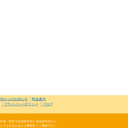
務所からのお知らせ
料金案内
プライバシーポリシー
ブログ
規則作成・変更 社会保険手続き 助成金申請なら、
とでもまずは あかり事務所 にご相談下さい。