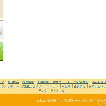
リア
業務内容
採用情報
新着情報 ・ 労務ニュース ・ 法改正情報
あかり事
トータルサポート／起業後万全サポートコーナー
用語集
免責事項
お問い合わせ
リンク
サイトマップ
会社設立 従業員雇い入れ 適性検査CUBIC 給与計算代行 就業
どんなこ