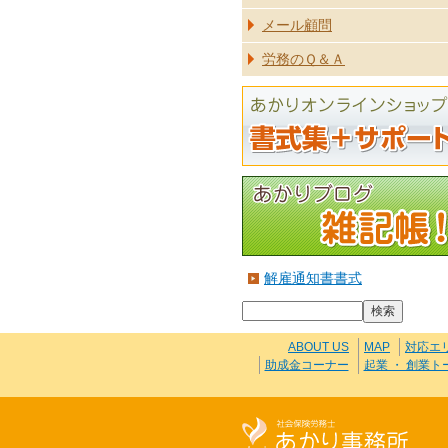
メール顧問
労務のＱ＆Ａ
解雇通知書書式
ABOUT US
MAP
対応エ
助成金コーナー
起業 ・ 創業