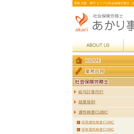
尼崎 大阪 神戸 エリアの社会保険労務士（女
給与計算代行
就業規則
適性検査CUBIC
採用適性検査CUBIC
現有適性検査CUBIC