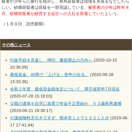
疑者が少年らに暴行を指示し、有馬容疑者は現場を見張るなどしたら
しい。砂畑容疑者は容疑を一部否認している。
被害者の少年は昨年８
月、砂畑容疑者が経営する会社への入社を辞退していた
という。
（１月９日 読売新聞）
その他ニュース
行政手続き見直し 押印、書面廃止の方向へ
(2020-10-15
10:36:09)
最低賃金、40県で「上げる」答申が出る。
(2020-08-28
13:33:36)
令和２年度 最低賃金額改定について 厚労省答申7月現在
(2020-07-28 15:18:03)
父親の遺体を自宅に放置で年金不正受給か ５３歳長男逮捕
(2019-06-21 18:38:17)
介護保険料天引きできず 熊本市ミスで１５２１人分
(2019-06-
17 17:41:44)