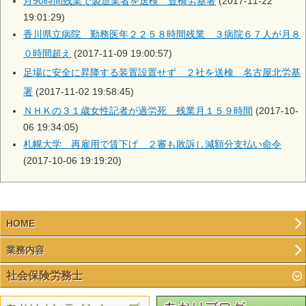
月90時間残業で製造業者を送検 豊橋労基署
(2017-11-22
19:01:29)
香川県立病院 勤務医年２２５８時間残業 ３病院６７人が月８
０時間超え
(2017-11-09 19:00:57)
足場に安全に昇降する装置設置せず ２社を送検 名古屋北労基
署
(2017-11-02 19:58:45)
ＮＨＫの３１歳女性記者が過労死 残業月１５９時間
(2017-10-
06 19:34:05)
札幌大学 再雇用で賃下げ ２審も敗訴し減額分支払い命令
(2017-10-06 19:19:20)
HOME
業務内容
社会保険労務士