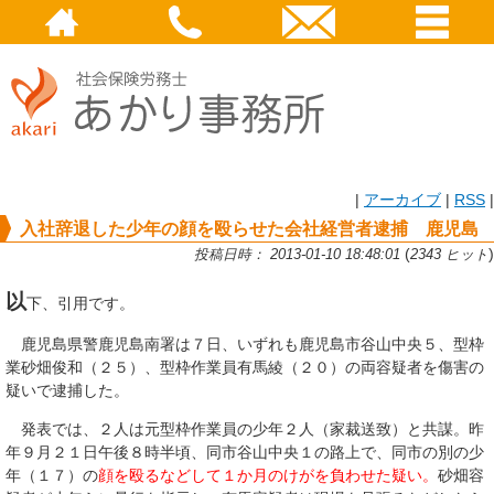
|
アーカイブ
|
RSS
|
入社辞退した少年の顔を殴らせた会社経営者逮捕 鹿児島
(
)
投稿日時： 2013-01-10 18:48:01
2343 ヒット
以
下、引用です。
鹿児島県警鹿児島南署は７日、いずれも鹿児島市谷山中央５、型枠
業砂畑俊和（２５）、型枠作業員有馬綾（２０）の両容疑者を傷害の
疑いで逮捕した。
発表では、２人は元型枠作業員の少年２人（家裁送致）と共謀。昨
年９月２１日午後８時半頃、同市谷山中央１の路上で、同市の別の少
年（１７）の
顔を殴るなどして１か月のけがを負わせた疑い。
砂畑容