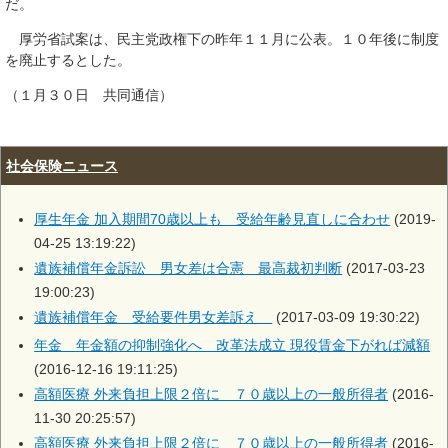
だ。
厚労省試案は、民主党政権下の昨年１１月に公表。１０年後に制度
を廃止するとした。
（１月３０日 共同通信）
社会保険ニュース
厚生年金 加入期間70歳以上も 受給年齢見直しに合わせ
(2019-
04-25 13:19:22)
遺族補償年金訴訟 男女差は合憲 最高裁初判断
(2017-03-23
19:00:23)
遺族補償年金 受給要件男女差訴え
(2017-03-09 19:30:22)
年金 年金額の抑制強化へ 改革法成立 現役賃金下がれば減額
(2016-12-16 19:11:25)
高額医療 外来負担上限２倍に ７０歳以上の一般所得者
(2016-
11-30 20:25:57)
高額医療 外来負担上限２倍に ７０歳以上の一般所得者
(2016-