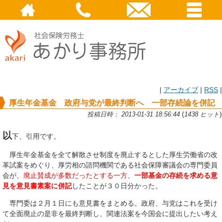
|
アーカイブ
|
RSS
|
厚生年金基金 政府与党が最終判断へ 一部存続論を併記
(
)
投稿日時： 2013-01-31 18:56:44
1438 ヒット
以
下、引用です。
厚生年金基金を全て解散させ制度を廃止するとした厚生労働省の改
革試案をめぐり、厚労相の諮問機関である社会保障審議会の専門委員
会が、
廃止賛成が多数だったとする一方
、
一部基金の存続を求める意
見を意見書素案に併記
したことが３０日分かった。
専門委は２月１日にも意見書をまとめる。政府、与党はこれを受け
て全面廃止の是非を最終判断し、関連法案を今国会に提出したい考え