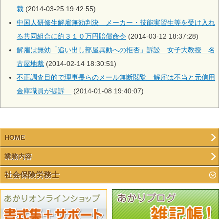
裁
(2014-03-25 19:42:55)
中国人研修生解雇無効判決 メーカー・技能実習生等を受け入れ
る共同組合に約３１０万円賠償命令
(2014-03-12 18:37:28)
解雇は無効「追い出し部屋異動への拒否」訴訟 女子大教授 名
古屋地裁
(2014-02-14 18:30:51)
不正調査目的で理事長らのメール無断閲覧 解雇は不当と元信用
金庫職員が提訴
(2014-01-08 19:40:07)
HOME
業務内容
社会保険労務士