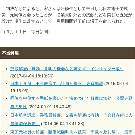
判決などによると、宋さんは研修生として来日し北日本電子で就
労。元同僚と会ったことが、従業員以外との接触などを禁じた五光が
設けた規則に反するとして、雇用期間満了前に帰国を命じられた。
（３月１１日 毎日新聞）
不当解雇
懲戒解雇は無効 弁明の機会など与えず インサイダー取引
(2017-04-04 18:10:56)
日本ＩＢＭ 不当解雇で元社員が提訴 東京地裁
(2015-06-04
19:15:05)
同僚を中傷する手紙を書いたと決めつけた解雇は無効 金閣寺勤
務の男性
(2014-09-01 18:40:48)
日本航空訴訟・乗務員解雇、２審も解雇は有効 「会社存続に人
員削減が必要」
(2014-06-04 18:41:33)
東芝元社員の解雇、賠償減額判決を破棄 高裁へ差し戻し 最高