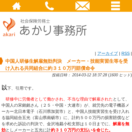
|
アーカイブ
|
RSS
|
中国人研修生解雇無効判決 メーカー・技能実習生等を受
け入れる共同組合に約３１０万円賠償命令
(
)
投稿日時： 2014-03-12 18:37:28
1600 ヒット
以
下、引用です。
研修中に労働者として働かされ、不当な理由で解雇された
として、
中国人の宋銘銘さん（２５・中国・大連市）が、就労先の電子機器メ
ーカー北日本電子（石川県加賀市）と、中国人技能実習生を受け入れ
る協同組合五光（富山県南砺市）に、計約５００万円の損害賠償など
を求めた訴訟の判決で、金沢地裁小松支部は１０日までに、
解雇を無
効
としメーカーと五光に計
約３１０万円の支払いを命じた。