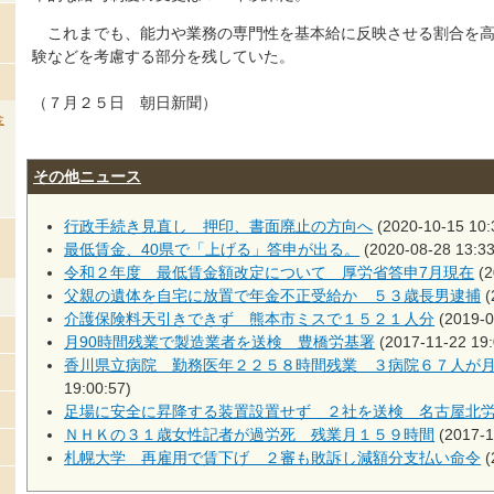
これまでも、能力や業務の専門性を基本給に反映させる割合を高
験などを考慮する部分を残していた。
（７月２５日 朝日新聞）
金
その他ニュース
行政手続き見直し 押印、書面廃止の方向へ
(2020-10-15 10:
最低賃金、40県で「上げる」答申が出る。
(2020-08-28 13:33
令和２年度 最低賃金額改定について 厚労省答申7月現在
(2
父親の遺体を自宅に放置で年金不正受給か ５３歳長男逮捕
(
介護保険料天引きできず 熊本市ミスで１５２１人分
(2019-0
月90時間残業で製造業者を送検 豊橋労基署
(2017-11-22 19:
香川県立病院 勤務医年２２５８時間残業 ３病院６７人が
19:00:57)
足場に安全に昇降する装置設置せず ２社を送検 名古屋北
ＮＨＫの３１歳女性記者が過労死 残業月１５９時間
(2017-1
札幌大学 再雇用で賃下げ ２審も敗訴し減額分支払い命令
(