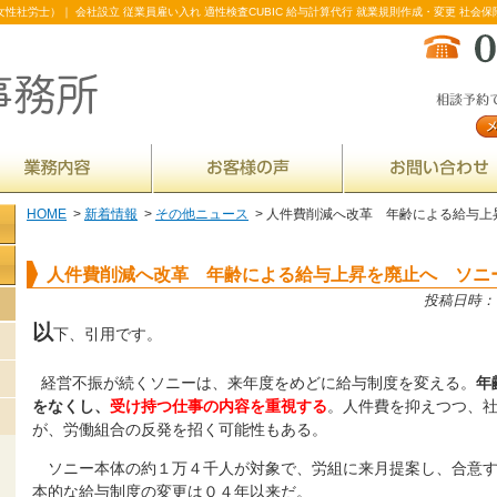
性社労士）｜ 会社設立 従業員雇い入れ 適性検査CUBIC 給与計算代行 就業規則作成・変更 社会保
HOME
>
新着情報
>
その他ニュース
> 人件費削減へ改革 年齢による給与上
人件費削減へ改革 年齢による給与上昇を廃止へ ソニ
投稿日時： 20
以
下、引用です。
経営不振が続くソニーは、来年度をめどに給与制度を変える。
年
をなくし、
受け持つ仕事の内容を重視する
。人件費を抑えつつ、
が、労働組合の反発を招く可能性もある。
ソニー本体の約１万４千人が対象で、労組に来月提案し、合意す
本的な給与制度の変更は０４年以来だ。