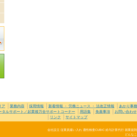
リア
業務内容
採用情報
新着情報 ・ 労務ニュース ・ 法改正情報
あかり事
トータルサポート／起業後万全サポートコーナー
用語集
免責事項
お問い合わせ
リンク
サイトマップ
会社設立 従業員雇い入れ 適性検査CUBIC 給与計算代行 就業
どんなこ