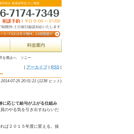
険手続き 助成金申請 のご相談
昇を廃止へ ソニー
|
アーカイブ
|
RSS
|
ー
(
)
14-07-25 20:01:21
1238 ヒット
齢に応じて給与が上がる仕組み
社員のやる気を引き出すねらいだ
れば２０１５年度に変える。抜