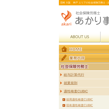
尼崎 大阪 神戸 エリアの社会保険労務士（女
給与計算代行
就業規則
適性検査CUBIC
採用適性検査CUBIC
現有適性検査CUBIC