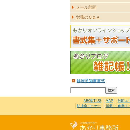
メール顧問
労務のＱ＆Ａ
解雇通知書書式
ABOUT US
MAP
対応エ
助成金コーナー
起業 ・ 創業