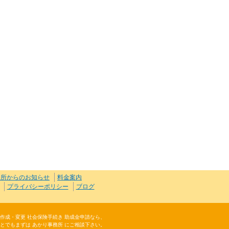
務所からのお知らせ
料金案内
プライバシーポリシー
ブログ
規則作成・変更 社会保険手続き 助成金申請なら、
とでもまずは あかり事務所 にご相談下さい。