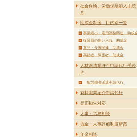
社会保険、労働保険加入手続
き
助成金制度 目的別一覧
事業縮小・雇用調整関連 助成
従業員の雇い入れ 助成金
育児・介護関連 助成金
高齢者・障害者 助成金
人材派遣業許可申請代行手続
き
一般労働者派遣申請代行
有料職業紹介申請代行
是正勧告対応
人事・労務相談
賃金・人事評価制度構築
年金相談