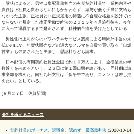
訴状によると、男性は集配業務担当の有期契約社員で、業務内容や
責任は正社員と変わらないにもかかわらず、給与が低く手当に支給も
なかった主張。正社員と非正規雇用の待遇に不合理な格差を設けては
ならないと規定した改正労働契約法の２０１３年４月施行後も、今年
に入って退職するまで是正されず、精神的苦痛を受けたとしている。
男性側は上司からのパワハラやサービス残業による時間外手当の未
払いのほか、年賀状販売などの過大なノルマを自費で買い取る「自爆
営業」も強要されたと主張し、慰謝料なども請求。
日本郵便の有期契約社員は全国で約１９万人に上り、全従業員の半
数近くを占めるという。２６日に第１回口頭弁論があり、同社側は請
求棄却を求めた。同社九州支社は「係争中であり、コメントは差し控
えたい」としている。
(８月２７日 佐賀新聞)
会社を訴えるニュース
契約社員のボーナス、退職金、認めず 最高裁判決
(2020-10-14