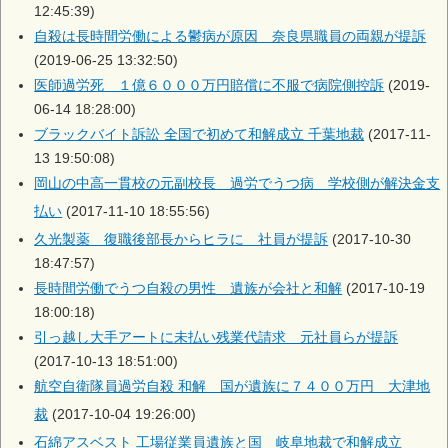
12:45:39)
自殺は長時間労働による鬱病が原因 奈良県職員の両親が提訴
(2019-06-25 13:32:50)
医師過労死 １億６０００万円賠償に不服で病院側控訴
(2019-
06-14 18:28:00)
ブラックバイト訴訟 全国で初めて和解成立 千葉地裁
(2017-11-
13 19:50:08)
岡山の中高一貫校の元副校長 過労でうつ病 学校側が解決金支
払い
(2017-11-10 18:55:56)
久光製薬 復職後部長からヒラに 社員が提訴
(2017-10-30
18:47:57)
長時間労働でうつ自殺の男性 遺族が会社と和解
(2017-10-19
18:00:18)
引っ越し大手アートに未払い残業代請求 元社員らが提訴
(2017-10-13 18:51:00)
航空自衛隊員過労自殺 和解 国が遺族に７４００万円 大津地
裁
(2017-10-04 19:26:00)
石綿アスベスト 工場従業員遺族と国 岐阜地裁で和解成立