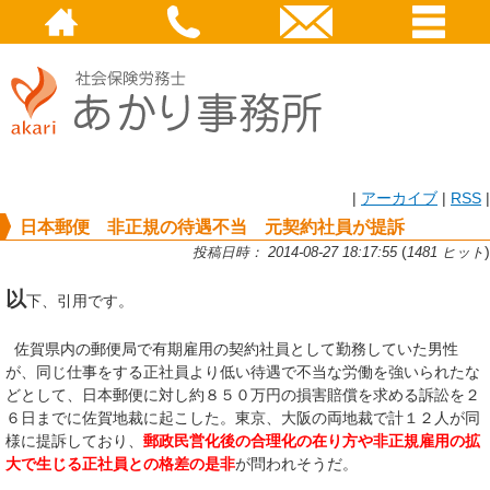
|
アーカイブ
|
RSS
|
日本郵便 非正規の待遇不当 元契約社員が提訴
(
)
投稿日時： 2014-08-27 18:17:55
1481 ヒット
以
下、引用です。
佐賀県内の郵便局で有期雇用の契約社員として勤務していた男性
が、同じ仕事をする正社員より低い待遇で不当な労働を強いられたな
どとして、日本郵便に対し約８５０万円の損害賠償を求める訴訟を２
６日までに佐賀地裁に起こした。東京、大阪の両地裁で計１２人が同
様に提訴しており、
郵政民営化後の合理化の在り方や非正規雇用の拡
大で生じる正社員との格差の是非
が問われそうだ。