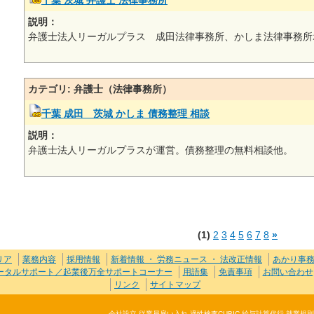
千葉 茨城 弁護士 法律事務所
説明：
弁護士法人リーガルプラス 成田法律事務所、かしま法律事務所
カテゴリ: 弁護士（法律事務所）
千葉 成田 茨城 かしま 債務整理 相談
説明：
弁護士法人リーガルプラスが運営。債務整理の無料相談他。
(1)
2
3
4
5
6
7
8
»
リア
業務内容
採用情報
新着情報 ・ 労務ニュース ・ 法改正情報
あかり事
トータルサポート／起業後万全サポートコーナー
用語集
免責事項
お問い合わせ
リンク
サイトマップ
会社設立 従業員雇い入れ 適性検査CUBIC 給与計算代行 就業