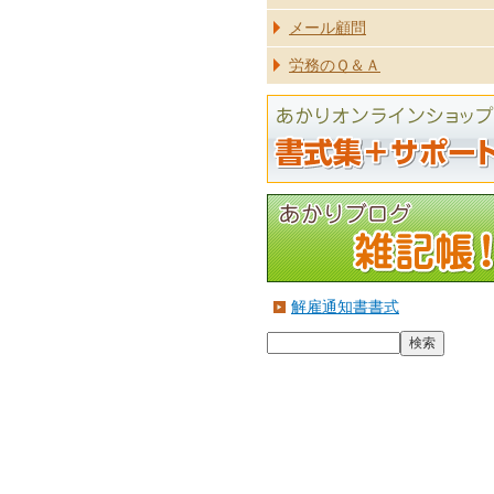
メール顧問
労務のＱ＆Ａ
解雇通知書書式