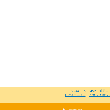
ABOUT US
MAP
対応エ
助成金コーナー
起業 ・ 創業