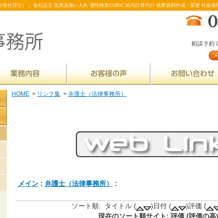
性社労士）｜ 会社設立 従業員雇い入れ 適性検査CUBIC 給与計算代行 就業規則作成・変更 社会保
HOME
>
リンク集
>
弁護士（法律事務所）
メイン
:
弁護士（法律事務所）
:
ソート順: タイトル (
)日付 (
)評価 (
現在のソート順サイト: 評価 (評価の高