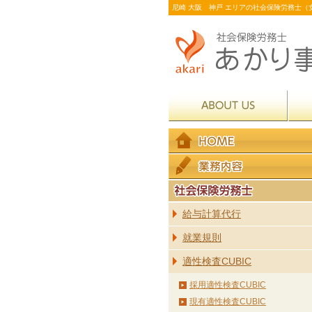
尼崎 大阪 神戸 エリアの社会保険労務士（女
給与計算代行
就業規則
適性検査CUBIC
採用適性検査CUBIC
現有適性検査CUBIC