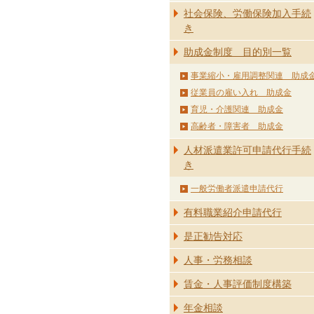
社会保険、労働保険加入手続
き
助成金制度 目的別一覧
事業縮小・雇用調整関連 助成
従業員の雇い入れ 助成金
育児・介護関連 助成金
高齢者・障害者 助成金
人材派遣業許可申請代行手続
き
一般労働者派遣申請代行
有料職業紹介申請代行
是正勧告対応
人事・労務相談
賃金・人事評価制度構築
年金相談