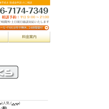
険手続き 助成金申請 のご相談
)人気 (
)
い順)