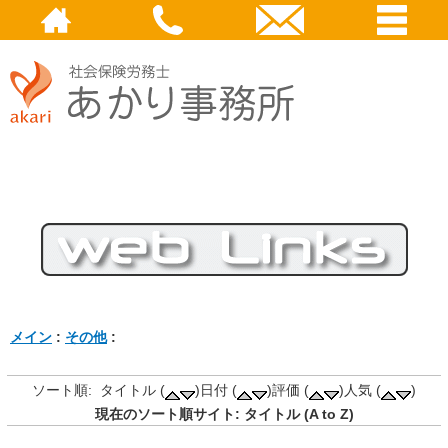
メイン
:
その他
:
ソート順: タイトル (
)日付 (
)評価 (
)人気 (
)
現在のソート順サイト: タイトル (A to Z)