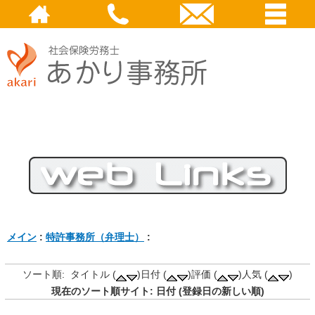
メイン
:
特許事務所（弁理士）
:
ソート順: タイトル (
)日付 (
)評価 (
)人気 (
)
現在のソート順サイト: 日付 (登録日の新しい順)