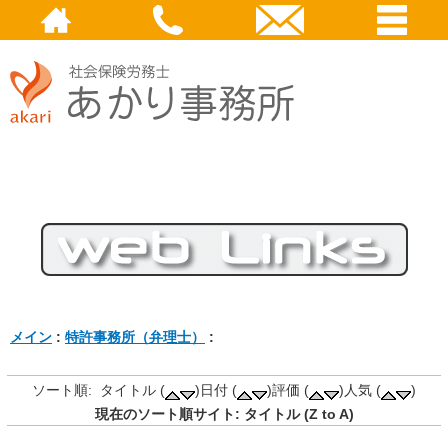
メイン
:
特許事務所（弁理士）
:
ソート順: タイトル (
)日付 (
)評価 (
)人気 (
)
現在のソート順サイト: タイトル (Z to A)