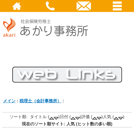
メイン
:
税理士（会計事務所）
:
ソート順: タイトル (
)日付 (
)評価 (
)人気 (
)
現在のソート順サイト: 人気 (ヒット数の多い順)