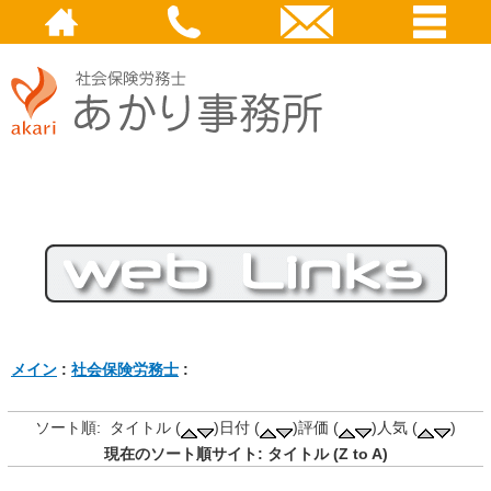
メイン
:
社会保険労務士
:
ソート順: タイトル (
)日付 (
)評価 (
)人気 (
)
現在のソート順サイト: タイトル (Z to A)