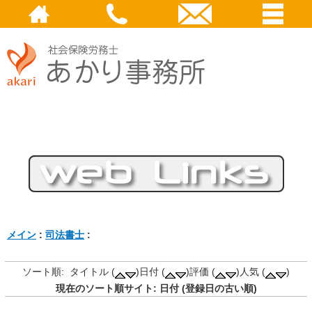
メイン
:
司法書士
:
ソート順: タイトル (
)日付 (
)評価 (
)人気 (
)
現在のソート順サイト: 日付 (登録日の古い順)