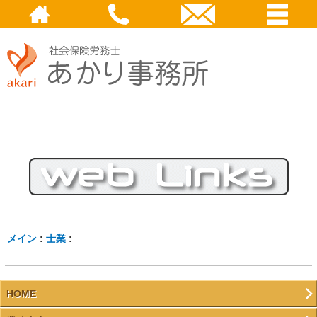
メイン
:
士業
:
HOME