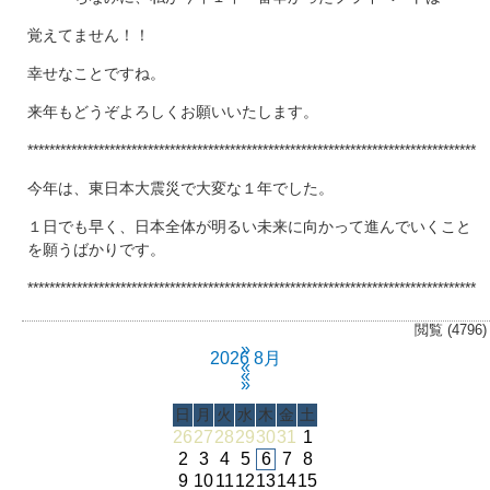
覚えてません！！
幸せなことですね。
来年もどうぞよろしくお願いいたします。
**********************************************************************************
今年は、東日本大震災で大変な１年でした。
１日でも早く、日本全体が明るい未来に向かって進んでいくこと
を願うばかりです。
**********************************************************************************
閲覧 (4796)
»
2026 8月
«
«
»
日
月
火
水
木
金
土
26
27
28
29
30
31
1
2
3
4
5
6
7
8
9
10
11
12
13
14
15