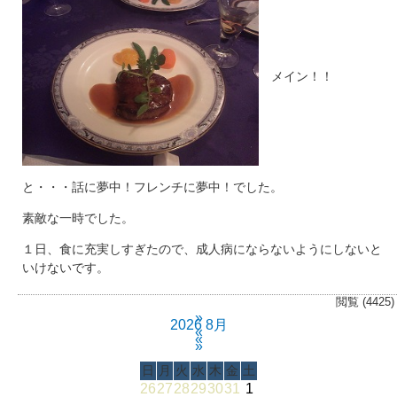
メイン！！
と・・・話に夢中！フレンチに夢中！でした。
素敵な一時でした。
１日、食に充実しすぎたので、成人病にならないようにしないと
いけないです。
閲覧 (4425)
»
2026 8月
«
«
»
日
月
火
水
木
金
土
26
27
28
29
30
31
1