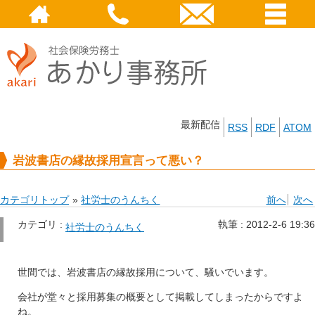
最新配信
RSS
RDF
ATOM
岩波書店の縁故採用宣言って悪い？
カテゴリトップ
»
社労士のうんちく
前へ
次へ
カテゴリ :
執筆 :
2012-2-6 19:36
社労士のうんちく
世間では、岩波書店の縁故採用について、騒いでいます。
会社が堂々と採用募集の概要として掲載してしまったからですよ
ね。