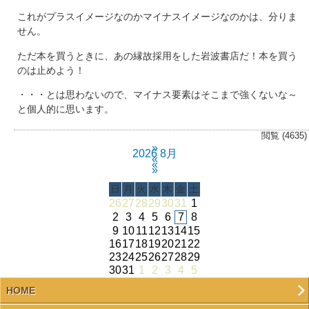
これがプラスイメージなのかマイナスイメージなのかは、分りま
せん。
ただ本を買うときに、あの縁故採用をした岩波書店だ！本を買う
のは止めよう！
・・・とは思わないので、マイナス要素はそこまで強くないな～
と個人的に思います。
閲覧 (4635)
»
2026 8月
«
«
»
日
月
火
水
木
金
土
26
27
28
29
30
31
1
2
3
4
5
6
7
8
9
10
11
12
13
14
15
16
17
18
19
20
21
22
23
24
25
26
27
28
29
30
31
1
2
3
4
5
HOME