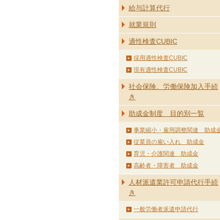
給与計算代行
就業規則
適性検査CUBIC
採用適性検査CUBIC
現有適性検査CUBIC
社会保険、労働保険加入手続
き
助成金制度 目的別一覧
事業縮小・雇用調整関連 助成
従業員の雇い入れ 助成金
育児・介護関連 助成金
高齢者・障害者 助成金
人材派遣業許可申請代行手続
き
一般労働者派遣申請代行