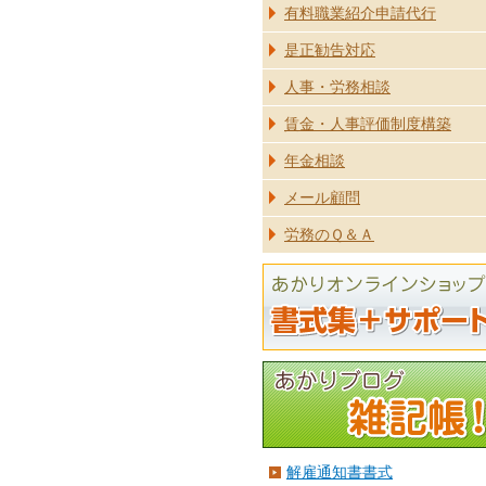
有料職業紹介申請代行
是正勧告対応
人事・労務相談
賃金・人事評価制度構築
年金相談
メール顧問
労務のＱ＆Ａ
解雇通知書書式