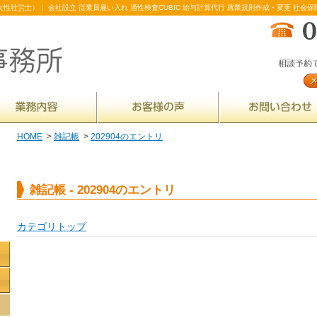
性社労士）｜ 会社設立 従業員雇い入れ 適性検査CUBIC 給与計算代行 就業規則作成・変更 社会保
HOME
>
雑記帳
>
202904のエントリ
雑記帳 - 202904のエントリ
カテゴリトップ