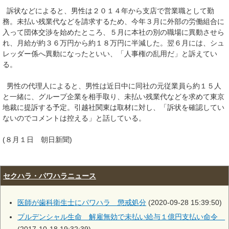
訴状などによると、男性は２０１４年から支店で営業職として勤
務。未払い残業代などを請求するため、今年３月に外部の労働組合に
入って団体交渉を始めたところ、５月に本社の別の職場に異動させら
れ、月給が約３６万円から約１８万円に半減した。翌６月には、シュ
レッダー係へ異動になったといい、「人事権の乱用だ」と訴えてい
る。
男性の代理人によると、男性は近日中に同社の元従業員ら約１５人
と一緒に、グループ企業を相手取り、未払い残業代などを求めて東京
地裁に提訴する予定。引越社関東は取材に対し、「訴状を確認してい
ないのでコメントは控える」と話している。
(８月１日 朝日新聞)
セクハラ・パワハラニュース
医師が歯科衛生士にパワハラ 懲戒処分
(2020-09-28 15:39:50)
プルデンシャル生命 解雇無効で未払い給与１億円支払い命令