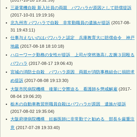
(2017-10-18 19:32:39)
三菱電機自殺 新入社員の両親 パワハラが原因として賠償提訴
(2017-10-01 19:19:16)
北九州市 パワハラで自殺 非常勤職員の遺族が提訴
(2017-08-
31 19:43:11)
仕事与えないのはパワハラと認定 兵庫教育大に賠償命令 神戸
地裁
(2017-08-18 18:10:18)
ハローワーク勤務の女性が提訴 上司が突然激高し左腕３回殴る
パワハラ
(2017-08-17 19:06:43)
宮城の消防士自殺 パワハラ原因 両親が消防事務組合に損賠求
め提訴
(2017-08-08 19:13:30)
大阪市民病院機構 後輩に交際迫る 看護師を懲戒解雇
(2017-
08-04 19:06:20)
栃木の自動車教習所職員自殺はパワハラが原因 遺族が提訴
(2017-08-02 19:35:04)
大阪府律病院機構 妊娠医師に非常勤でと勧める 部長を厳重注
意
(2017-07-28 19:33:40)