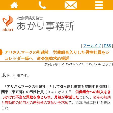
|
アーカイブ
|
RSS
|
アリさんマークの引越社 労働組合入りした男性社員をシ
ュレッダー係へ 命令無効求め提訴
(
)
投稿日時： 2015-08-05 20:32:35
1296 ヒット
以
下、引用です。
「アリさんマークの引越社」として引っ越し事業を展開する引越社
関東（東京都）の男性社員
（３４）が３１日、
労働組合への加入をき
っかけに不当な異動を命じられ、月給が半減した
として、
命令の無効
と異動前の給与との差額分の支払いを求め
て、東京地裁に同社を提訴
した。