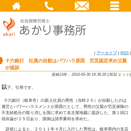
|
アーカイブ
|
RSS
|
十六銀行 社員の自殺はパワハラ原因 労災認定求め父親
が提訴
(
)
投稿日時： 2016-05-30 19:39:20
3632 ヒット
以
下、引用です。
十六銀行（岐阜市）の新入社員の男性（当時２５）が自殺したのは
過労とパワーハラスメントが原因だとして、男性の父親が労災保険の
不支給処分の取り消しを国に求めて名古屋地裁に提訴した。第１回口
頭弁論が２５日あり、国側は請求棄却を求めた。
訴状によると、２０１１年４月に入行した男性は、岐阜県内の支店