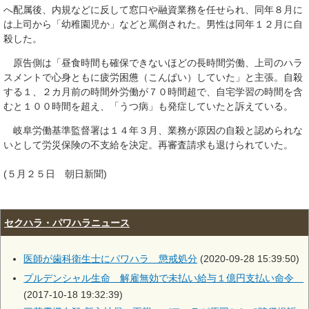
へ配属後、内規などに反して窓口や融資業務を任せられ、同年８月に
は上司から「幼稚園児か」などと罵倒された。男性は同年１２月に自
殺した。
原告側は「昼食時間も確保できないほどの長時間労働、上司のハラ
スメントで心身ともに疲労困憊（こんぱい）していた」と主張。自殺
する１、２カ月前の時間外労働が７０時間超で、自宅学習の時間を含
むと１００時間を超え、「うつ病」も発症していたと訴えている。
岐阜労働基準監督署は１４年３月、業務が原因の自殺と認められな
いとして労災保険の不支給を決定。再審査請求も退けられていた。
(５月２５日 朝日新聞)
セクハラ・パワハラニュース
医師が歯科衛生士にパワハラ 懲戒処分
(2020-09-28 15:39:50)
プルデンシャル生命 解雇無効で未払い給与１億円支払い命令
(2017-10-18 19:32:39)