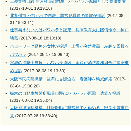
三菱電機自殺 新入社員の両親 パワハラが原因として賠償提訴
(2017-10-01 19:19:16)
北九州市 パワハラで自殺 非常勤職員の遺族が提訴
(2017-08-
31 19:43:11)
仕事与えないのはパワハラと認定 兵庫教育大に賠償命令 神戸
地裁
(2017-08-18 18:10:18)
ハローワーク勤務の女性が提訴 上司が突然激高し左腕３回殴る
パワハラ
(2017-08-17 19:06:43)
宮城の消防士自殺 パワハラ原因 両親が消防事務組合に損賠求
め提訴
(2017-08-08 19:13:30)
大阪市民病院機構 後輩に交際迫る 看護師を懲戒解雇
(2017-
08-04 19:06:20)
栃木の自動車教習所職員自殺はパワハラが原因 遺族が提訴
(2017-08-02 19:35:04)
大阪府律病院機構 妊娠医師に非常勤でと勧める 部長を厳重注
意
(2017-07-28 19:33:40)