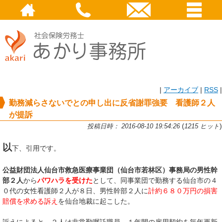
|
アーカイブ
|
RSS
|
勤務減らさないでとの申し出に反省謝罪強要 看護師２人
が提訴
(
)
投稿日時： 2016-08-10 19:54:26
1215 ヒット
以
下、引用です。
公益財団法人仙台市救急医療事業団（仙台市若林区）事務局の男性幹
部２人
から
パワハラを受けた
として、同事業団で勤務する仙台市の４
０代の女性看護師２人が８日、男性幹部２人に
計約６８０万円の損害
賠償を求める訴え
を仙台地裁に起こした。