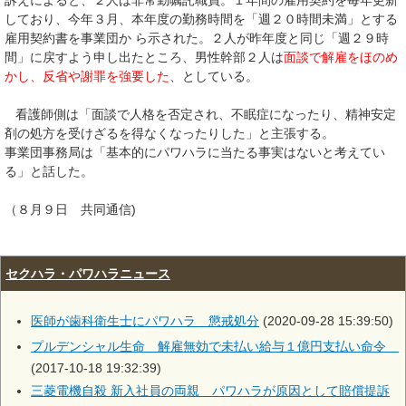
訴えによると、２人は非常勤嘱託職員。１年間の雇用契約を毎年更新
しており、今年３月、本年度の勤務時間を「週２０時間未満」とする
雇用契約書を事業団か ら示された。２人が昨年度と同じ「週２９時
間」に戻すよう申し出たところ、男性幹部２人は
面談で解雇をほのめ
かし、反省や謝罪を強要した
、としている。
看護師側は「面談で人格を否定され、不眠症になったり、精神安定
剤の処方を受けざるを得なくなったりした」と主張する。
事業団事務局は「基本的にパワハラに当たる事実はないと考えてい
る」と話した。
（８月９日 共同通信)
セクハラ・パワハラニュース
医師が歯科衛生士にパワハラ 懲戒処分
(2020-09-28 15:39:50)
プルデンシャル生命 解雇無効で未払い給与１億円支払い命令
(2017-10-18 19:32:39)
三菱電機自殺 新入社員の両親 パワハラが原因として賠償提訴