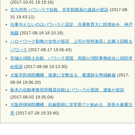
(2017-10-01 19:19:16)
北九州市 パワハラで自殺 非常勤職員の遺族が提訴
(2017-08-
31 19:43:11)
仕事与えないのはパワハラと認定 兵庫教育大に賠償命令 神戸
地裁
(2017-08-18 18:10:18)
ハローワーク勤務の女性が提訴 上司が突然激高し左腕３回殴る
パワハラ
(2017-08-17 19:06:43)
宮城の消防士自殺 パワハラ原因 両親が消防事務組合に損賠求
め提訴
(2017-08-08 19:13:30)
大阪市民病院機構 後輩に交際迫る 看護師を懲戒解雇
(2017-
08-04 19:06:20)
栃木の自動車教習所職員自殺はパワハラが原因 遺族が提訴
(2017-08-02 19:35:04)
大阪府律病院機構 妊娠医師に非常勤でと勧める 部長を厳重注
意
(2017-07-28 19:33:40)