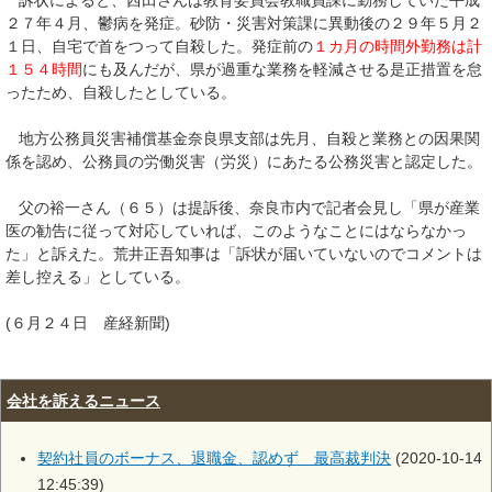
訴状によると、西田さんは教育委員会教職員課に勤務していた平成
２７年４月、鬱病を発症。砂防・災害対策課に異動後の２９年５月２
１日、自宅で首をつって自殺した。発症前の
１カ月の時間外勤務は計
１５４時間
にも及んだが、県が過重な業務を軽減させる是正措置を怠
ったため、自殺したとしている。
地方公務員災害補償基金奈良県支部は先月、自殺と業務との因果関
係を認め、公務員の労働災害（労災）にあたる公務災害と認定した。
父の裕一さん（６５）は提訴後、奈良市内で記者会見し「県が産業
医の勧告に従って対応していれば、このようなことにはならなかっ
た」と訴えた。荒井正吾知事は「訴状が届いていないのでコメントは
差し控える」としている。
(６月２４日 産経新聞)
会社を訴えるニュース
契約社員のボーナス、退職金、認めず 最高裁判決
(2020-10-14
12:45:39)