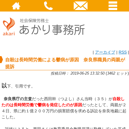
|
アーカイブ
|
RSS
|
自殺は長時間労働による鬱病が原因 奈良県職員の両親が
提訴
(
)
投稿日時： 2019-06-25 13:32:50
3462 ヒット
以
下、引用です。
奈良県庁の主査
だった西田幹（つよし）さん当時（３５）が
自殺し
たのは長時間労働で鬱病を発症したのが原因
だったとして、両親が２
４日、県に約１億２００万円の損害賠償を求める訴訟を奈良地裁に起
こした。