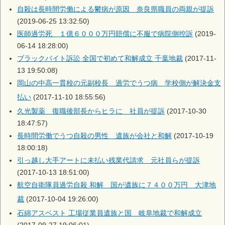
自殺は長時間労働による鬱病が原因 奈良県職員の両親が提訴
(2019-06-25 13:32:50)
医師過労死 １億６０００万円賠償に不服で病院側控訴
(2019-
06-14 18:28:00)
ブラックバイト訴訟 全国で初めて和解成立 千葉地裁
(2017-11-
13 19:50:08)
岡山の中高一貫校の元副校長 過労でうつ病 学校側が解決金支
払い
(2017-11-10 18:55:56)
久光製薬 復職後部長からヒラに 社員が提訴
(2017-10-30
18:47:57)
長時間労働でうつ自殺の男性 遺族が会社と和解
(2017-10-19
18:00:18)
引っ越し大手アートに未払い残業代請求 元社員らが提訴
(2017-10-13 18:51:00)
航空自衛隊員過労自殺 和解 国が遺族に７４００万円 大津地
裁
(2017-10-04 19:26:00)
石綿アスベスト 工場従業員遺族と国 岐阜地裁で和解成立