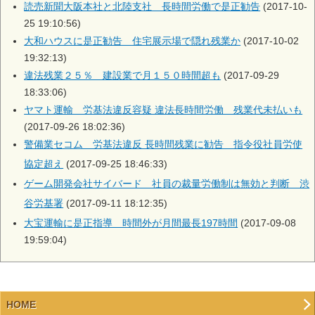
読売新聞大阪本社と北陸支社 長時間労働で是正勧告
(2017-10-
25 19:10:56)
大和ハウスに是正勧告 住宅展示場で隠れ残業か
(2017-10-02
19:32:13)
違法残業２５％ 建設業で月１５０時間超も
(2017-09-29
18:33:06)
ヤマト運輸 労基法違反容疑 違法長時間労働 残業代未払いも
(2017-09-26 18:02:36)
警備業セコム 労基法違反 長時間残業に勧告 指令役社員労使
協定超え
(2017-09-25 18:46:33)
ゲーム開発会社サイバード 社員の裁量労働制は無効と判断 渋
谷労基署
(2017-09-11 18:12:35)
大宝運輸に是正指導 時間外が月間最長197時間
(2017-09-08
19:59:04)
HOME