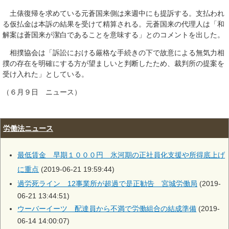
土俵復帰を求めている元蒼国来側は来週中にも提訴する。支払われ
る仮払金は本訴の結果を受けて精算される。元蒼国来の代理人は「和
解案は蒼国来が潔白であることを意味する」とのコメントを出した。
相撲協会は「訴訟における厳格な手続きの下で故意による無気力相
撲の存在を明確にする方が望ましいと判断したため、裁判所の提案を
受け入れた」としている。
（６月９日 ニュース）
労働法ニュース
最低賃金 早期１０００円 氷河期の正社員化支援や所得底上げ
に重点
(2019-06-21 19:59:44)
過労死ライン 12事業所が超過で是正勧告 宮城労働局
(2019-
06-21 13:44:51)
ウーバーイーツ 配達員から不満で労働組合の結成準備
(2019-
06-14 14:00:07)