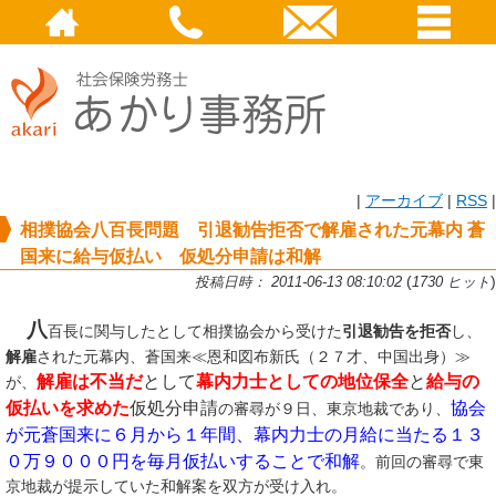
|
アーカイブ
|
RSS
|
相撲協会八百長問題 引退勧告拒否で解雇された元幕内 蒼
国来に給与仮払い 仮処分申請は和解
(
)
投稿日時： 2011-06-13 08:10:02
1730 ヒット
八
百長に関与したとして相撲協会から受けた
引退勧告を拒否
し、
解雇
された元幕内、蒼国来≪恩和図布新氏（２７才、中国出身）≫
解雇は不当だ
として
幕内力士としての地位保全
と
給与の
が、
仮払いを求めた
仮処分申請
協会
の審尋が９日、東京地裁であり、
が元蒼国来に６月から１年間、幕内力士の月給に当たる１３
０万９０００円を毎月仮払いすることで和解
。前回の審尋で東
京地裁が提示していた和解案を双方が受け入れ。