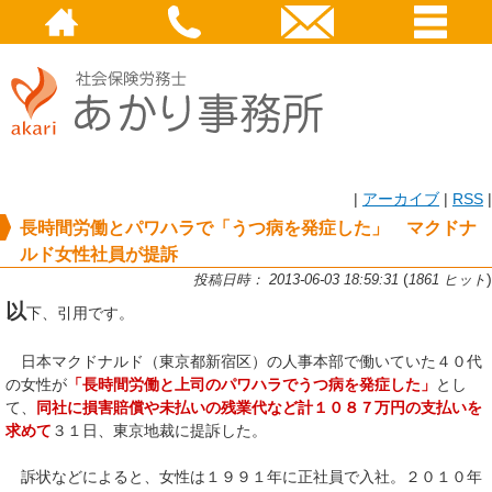
|
アーカイブ
|
RSS
|
長時間労働とパワハラで「うつ病を発症した」 マクドナ
ルド女性社員が提訴
(
)
投稿日時： 2013-06-03 18:59:31
1861 ヒット
以
下、引用です。
日本マクドナルド（東京都新宿区）の人事本部で働いていた４０代
の女性が
「長時間労働と上司のパワハラでうつ病を発症した」
とし
て、
同社に損害賠償や未払いの残業代など計１０８７万円の支払いを
求めて
３１日、東京地裁に提訴した。
訴状などによると、女性は１９９１年に正社員で入社。２０１０年