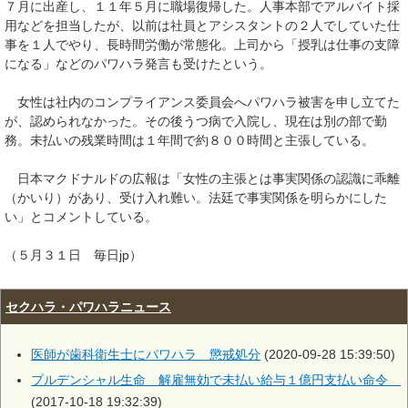
７月に出産し、１１年５月に職場復帰した。人事本部でアルバイト採
用などを担当したが、以前は社員とアシスタントの２人でしていた仕
事を１人でやり、長時間労働が常態化。上司から「授乳は仕事の支障
になる」などのパワハラ発言も受けたという。
女性は社内のコンプライアンス委員会へパワハラ被害を申し立てた
が、認められなかった。その後うつ病で入院し、現在は別の部で勤
務。未払いの残業時間は１年間で約８００時間と主張している。
日本マクドナルドの広報は「女性の主張とは事実関係の認識に乖離
（かいり）があり、受け入れ難い。法廷で事実関係を明らかにした
い」とコメントしている。
（５月３１日 毎日jp）
セクハラ・パワハラニュース
医師が歯科衛生士にパワハラ 懲戒処分
(2020-09-28 15:39:50)
プルデンシャル生命 解雇無効で未払い給与１億円支払い命令
(2017-10-18 19:32:39)