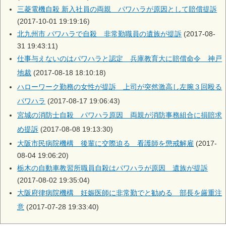
三菱電機自殺 新入社員の両親 パワハラが原因として賠償提訴
(2017-10-01 19:19:16)
北九州市 パワハラで自殺 非常勤職員の遺族が提訴
(2017-08-
31 19:43:11)
仕事与えないのはパワハラと認定 兵庫教育大に賠償命令 神戸
地裁
(2017-08-18 18:10:18)
ハローワーク勤務の女性が提訴 上司が突然激高し左腕３回殴る
パワハラ
(2017-08-17 19:06:43)
宮城の消防士自殺 パワハラ原因 両親が消防事務組合に損賠求
め提訴
(2017-08-08 19:13:30)
大阪市民病院機構 後輩に交際迫る 看護師を懲戒解雇
(2017-
08-04 19:06:20)
栃木の自動車教習所職員自殺はパワハラが原因 遺族が提訴
(2017-08-02 19:35:04)
大阪府律病院機構 妊娠医師に非常勤でと勧める 部長を厳重注
意
(2017-07-28 19:33:40)