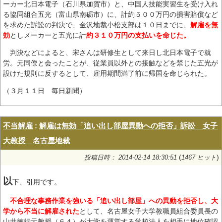
ーカー北日本電子（石川県加賀市）と、中国人技能実習生を受け入れ
る協同組合五光（富山県南砺市）に、計約５００万円の損害賠償など
を求めた訴訟の判決で、金沢地裁小松支部は１０日までに、
解雇を無
効
としメーカーと五光に計
約３１０万円の支払いを命じた。
判決などによると、宋さんは研修生として来日し北日本電子で就
労。元同僚と会ったことが、従業員以外との接触などを禁じた五光が
設けた規則に反するとして、雇用期間満了前に帰国を命じられた。
（３月１１日 毎日新聞）
不当解雇
:
解雇は無効「追い出し部屋異動への拒否」訴訟 女子
大教授 名古屋地裁
(
)
投稿日時： 2014-02-14 18:30:51
1467 ヒット
以
下、引用です。
不合理な事務作業を強いる「追い出し部屋」への異動を拒否し、大
学から不当に解雇された
として、名古屋女子大学教職員組合委員長の
山井徳行元教授（６４）が大学を運営する学校法人を相手に地位確認