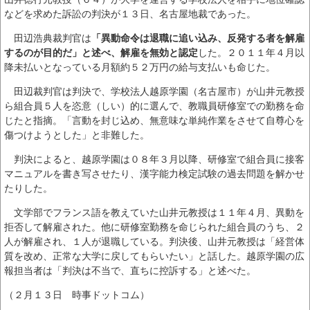
などを求めた訴訟の判決が１３日、名古屋地裁であった。
田辺浩典裁判官は
「異動命令は退職に追い込み、反発する者を解雇
するのが目的だ」と述べ、解雇を無効と認定
した。２０１１年４月以
降未払いとなっている月額約５２万円の給与支払いも命じた。
田辺裁判官は判決で、学校法人越原学園（名古屋市）が山井元教授
ら組合員５人を恣意（しい）的に選んで、教職員研修室での勤務を命
じたと指摘。「言動を封じ込め、無意味な単純作業をさせて自尊心を
傷つけようとした」と非難した。
判決によると、越原学園は０８年３月以降、研修室で組合員に接客
マニュアルを書き写させたり、漢字能力検定試験の過去問題を解かせ
たりした。
文学部でフランス語を教えていた山井元教授は１１年４月、異動を
拒否して解雇された。他に研修室勤務を命じられた組合員のうち、２
人が解雇され、１人が退職している。判決後、山井元教授は「経営体
質を改め、正常な大学に戻してもらいたい」と話した。越原学園の広
報担当者は「判決は不当で、直ちに控訴する」と述べた。
（２月１３日 時事ドットコム）