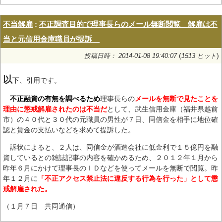
不当解雇
:
不正調査目的で理事長らのメール無断閲覧 解雇は不
当と元信用金庫職員が提訴
(
)
投稿日時： 2014-01-08 19:40:07
1513 ヒット
以
下、引用です。
不正融資の有無を調べるため
理事長らの
メールを無断で見たことを
理由に懲戒解雇されたのは不当だ
として、武生信用金庫（福井県越前
市）の４０代と３０代の元職員の男性が７日、同信金を相手に地位確
認と賃金の支払いなどを求めて提訴した。
訴状によると、２人は、同信金が酒造会社に低金利で１５億円を融
資しているとの雑誌記事の内容を確かめるため、２０１２年１月から
昨年６月にかけて理事長のＩＤなどを使ってメールを無断で閲覧。昨
年１２月に
「不正アクセス禁止法に違反する行為を行った」として懲
戒解雇された。
（１月７日 共同通信）