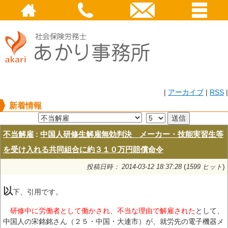
|
アーカイブ
|
RSS
|
新着情報
不当解雇
:
中国人研修生解雇無効判決 メーカー・技能実習生等
を受け入れる共同組合に約３１０万円賠償命令
(
)
投稿日時： 2014-03-12 18:37:28
1599 ヒット
以
下、引用です。
研修中に労働者として働かされ、不当な理由で解雇された
として、
中国人の宋銘銘さん（２５・中国・大連市）が、就労先の電子機器メ