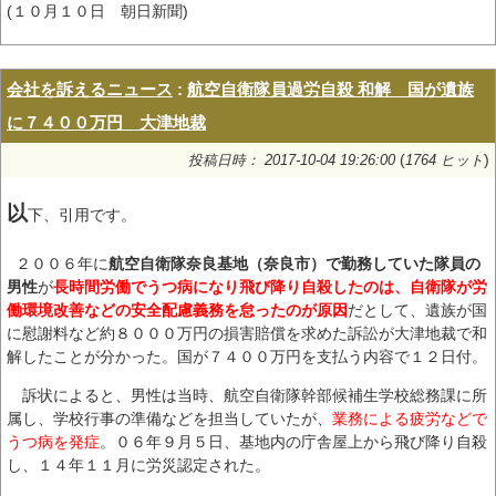
(１０月１０日 朝日新聞)
会社を訴えるニュース
:
航空自衛隊員過労自殺 和解 国が遺族
に７４００万円 大津地裁
(
)
投稿日時： 2017-10-04 19:26:00
1764 ヒット
以
下、引用です。
２００６年に
航空自衛隊奈良基地（奈良市）で勤務していた隊員の
男性
が
長時間労働でうつ病になり飛び降り自殺したのは、自衛隊が労
働環境改善などの安全配慮義務を怠ったのが原因
だとして、遺族が国
に慰謝料など約８０００万円の損害賠償を求めた訴訟が大津地裁で和
解したことが分かった。国が７４００万円を支払う内容で１２日付。
訴状によると、男性は当時、航空自衛隊幹部候補生学校総務課に所
属し、学校行事の準備などを担当していたが、
業務による疲労などで
うつ病を発症
。０６年９月５日、基地内の庁舎屋上から飛び降り自殺
し、１４年１１月に労災認定された。