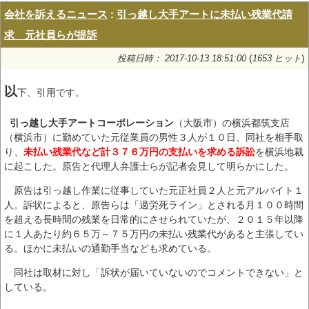
会社を訴えるニュース
:
引っ越し大手アートに未払い残業代請
求 元社員らが提訴
(
)
投稿日時： 2017-10-13 18:51:00
1653 ヒット
以
下、引用です。
引っ越し大手アートコーポレーション
（大阪市）の横浜都筑支店
（横浜市）に勤めていた元従業員の男性３人が１０日、同社を相手取
り、
未払い残業代など計３７６万円の支払いを求める訴訟
を横浜地裁
に起こした。原告と代理人弁護士らが記者会見して明らかにした。
原告は引っ越し作業に従事していた元正社員２人と元アルバイト１
人。訴状によると、原告らは「過労死ライン」とされる月１００時間
を超える長時間の残業を日常的にさせられていたが、２０１５年以降
に１人あたり約６５万～７５万円の未払い残業代があると主張してい
る。ほかに未払いの通勤手当なども求めている。
同社は取材に対し「訴状が届いていないのでコメントできない」と
している。