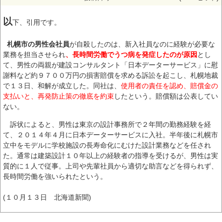
以
下、引用です。
札幌市の男性会社員
が自殺したのは、新入社員なのに経験が必要な
業務を担当させられ
、長時間労働でうつ病を発症したのが原因
とし
て、男性の両親が建設コンサルタント「日本データーサービス」に慰
謝料など約９７００万円の損害賠償を求める訴訟を起こし、札幌地裁
で１３日、和解が成立した。同社は、
使用者の責任を認め、賠償金の
支払いと、再発防止策の徹底を約束
したという。賠償額は公表してい
ない。
訴状によると、男性は東京の設計事務所で２年間の勤務経験を経
て、２０１４年４月に日本データーサービスに入社。半年後に札幌市
立中をモデルに学校施設の長寿命化にむけた設計業務などを任され
た。通常は建築設計１０年以上の経験者の指導を受けるが、男性は実
質的に１人で従事。上司や先輩社員から適切な助言などを得られず、
長時間労働を強いられたという。
(１０月１３日 北海道新聞)