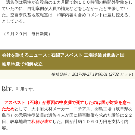
遺族側は男性が自殺前の１カ月間で約１００時間の時間外労働をし
ていたのに、自衛隊側が人員の補充などをしなかったと主張してい
た。空自奈良基地広報室は「和解内容を含めコメントは差し控える」
としている。
（９月２９日 毎日新聞）
会社を訴えるニュース
:
石綿アスベスト 工場従業員遺族と国
岐阜地裁で和解成立
(
)
投稿日時： 2017-09-27 19:06:01
2732 ヒット
以
下、引用です。
アスベスト（石綿）が原因の中皮腫で死亡したのは国が対策を怠っ
たため
として、大手耐火材メーカー「ニチアス」羽島工場（岐阜県羽
島市）の元男性従業員の遺族４人が国に損害賠償を求めた訴訟は２２
日、岐阜地裁で
和解が成立
した。国が計約１０６０万円を支払う内
容。