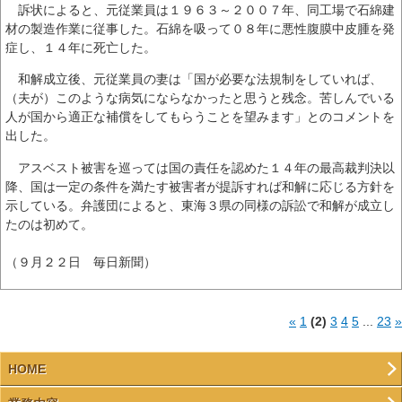
訴状によると、元従業員は１９６３～２００７年、同工場で石綿建
材の製造作業に従事した。石綿を吸って０８年に悪性腹膜中皮腫を発
症し、１４年に死亡した。
和解成立後、元従業員の妻は「国が必要な法規制をしていれば、
（夫が）このような病気にならなかったと思うと残念。苦しんでいる
人が国から適正な補償をしてもらうことを望みます」とのコメントを
出した。
アスベスト被害を巡っては国の責任を認めた１４年の最高裁判決以
降、国は一定の条件を満たす被害者が提訴すれば和解に応じる方針を
示している。弁護団によると、東海３県の同様の訴訟で和解が成立し
たのは初めて。
（９月２２日 毎日新聞）
«
1
(2)
3
4
5
...
23
»
HOME