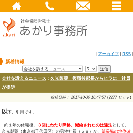
|
アーカイブ
|
RSS
|
新着情報
会社を訴えるニュース
:
久光製薬 復職後部長からヒラに 社員
が提訴
(
)
投稿日時： 2017-10-30 18:47:57
2277 ヒット
以
下、引用です。
約１年の休職後、
３回にわたり降格、減給されたのは違法
として、
久光製薬（東京都千代田区）の男性社員（５８）が、
部長職の地位確