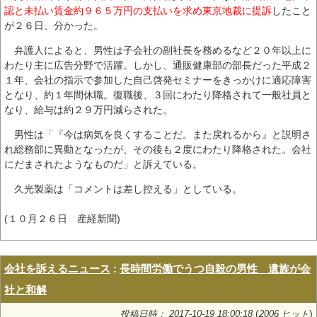
認と未払い賃金約９６５万円の支払いを求め東京地裁に提訴
したこと
が２６日、分かった。
弁護人によると、男性は子会社の副社長を務めるなど２０年以上に
わたり主に広告分野で活躍。しかし、通販健康部の部長だった平成２
１年、会社の指示で参加した自己啓発セミナーをきっかけに適応障害
となり、約１年間休職。復職後、３回にわたり降格されて一般社員と
なり、給与は約２９万円減らされた。
男性は「『今は病気を良くすることだ。また戻れるから』と説明さ
れ総務部に異動となったが、その後も２度にわたり降格された。会社
にだまされたようなものだ」と訴えている。
久光製薬は「コメントは差し控える」としている。
(１０月２６日 産経新聞)
会社を訴えるニュース
:
長時間労働でうつ自殺の男性 遺族が会
社と和解
(
)
投稿日時： 2017-10-19 18:00:18
2006 ヒット