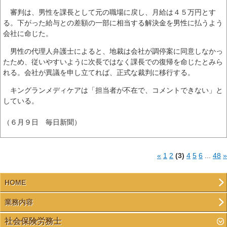
審判は、男性を課長として元の職場に戻し、月給は４５万円とす
る。下がった給与との差額の一部に相当する解決金を男性に払うよう
会社に命じた。
男性の代理人弁護士によると、地裁は会社が調停案に同意しなかっ
たため、従いやすいように次長ではなく課長での復帰を命じたとみら
れる。会社が異議を申し立てれば、正式な裁判に移行する。
キングランメディケアは「担当者が不在で、コメントできない」と
している。
（６月９日 毎日新聞）
«
1
2
(3)
4
5
6
...
48
»
HOME
業務内容
社会保険労務士