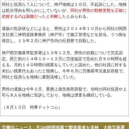
同社と役員ら７人について、神戸地検は１０日、不起訴にした。地検
は処分理由を明らかにしていないが、
同社が男性の勤務実態を正確に
把握するのは困難だったと判断した
とみられる。
遺族の告訴状などによると、男性は２０１４年１０月から同社の関西
支社第二神明道路事務所（神戸市）で施工管理などを担当。うつ病を
発症し、１５年２月に神戸市内の社員寮で自殺した。
神戸西労働基準監督署は１５年１２月、男性の自殺について労災認
定。死亡前の１４年１０～１２月に労使協定で定めた月９０時間を超
える、月約１４０時間の残業をしていたと認めた。他の社員に対する
未払い残業代もあったと指摘し、今年６月に労働基準法違反容疑で、
同社と役員らを地検に書類送検していた。
男性の遺族は今年２月、業務上過失致死容疑で、当時の同社役員や上
司ら８人を地検に告訴しており、地検は捜査を継続している。
（８月１０日 時事ドットコム）
労働法ニュース
:
月104時間残業で製造業者を送検 大曲労基署