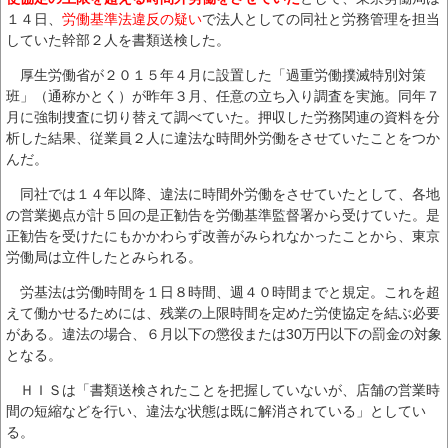
１４日、
労働基準法違反の疑い
で法人としての同社と労務管理を担当
していた幹部２人を書類送検した。
厚生労働省が２０１５年４月に設置した「過重労働撲滅特別対策
班」（通称かとく）が昨年３月、任意の立ち入り調査を実施。同年７
月に強制捜査に切り替えて調べていた。押収した労務関連の資料を分
析した結果、従業員２人に違法な時間外労働をさせていたことをつか
んだ。
同社では１４年以降、違法に時間外労働をさせていたとして、各地
の営業拠点が計５回の是正勧告を労働基準監督署から受けていた。是
正勧告を受けたにもかかわらず改善がみられなかったことから、東京
労働局は立件したとみられる。
労基法は労働時間を１日８時間、週４０時間までと規定。これを超
えて働かせるためには、残業の上限時間を定めた労使協定を結ぶ必要
がある。違法の場合、６月以下の懲役または30万円以下の罰金の対象
となる。
ＨＩＳは「書類送検されたことを把握していないが、店舗の営業時
間の短縮などを行い、違法な状態は既に解消されている」としてい
る。