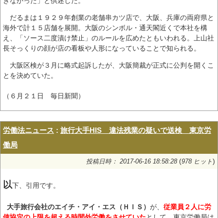
きなかった」と供述した。
だるまは１９２９年創業の老舗串カツ店で、大阪、兵庫の両府県と
海外で計１５店舗を展開。大阪のシンボル・通天閣近くで本社を構
え、「ソース二度漬け禁止」のルールを広めたともいわれる。上山社
長そっくりの顔が店の看板や人形になっていることで知られる。
大阪区検が３月に略式起訴したが、大阪簡裁が正式に公判を開くこ
とを決めていた。
（６月２１日 毎日新聞）
労働法ニュース
:
旅行大手HIS 違法残業の疑いで送検 東京労
働局
(
)
投稿日時： 2017-06-16 18:58:28
978 ヒット
以
下、引用です。
大手旅行会社の
エイチ・アイ・エス
（ＨＩＳ）
が、
従業員２人に労
使協定の上限を超える時間外労働をさせていた
として、東京労働局は