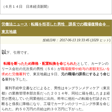
（６月１４日 日本経済新聞）
労働法ニュース
:
転籍を拒否した男性 課長での職場復帰命令
東京地裁
(
)
投稿日時： 2017-06-13 19:33:45
1029 ヒット
以
下、引用です。
転籍を断ったため降格・配置転換を命じられた
として、カーテンの
リース会社の元次長の男性（５６）が
職場復帰や給与の差額支払いを
求めた労働審判
で、東京地裁は９日、
元の職場の課長にするよう命じ
る
審判を下した。
審判手続申立書などによると、男性はキングランメディケア（東京
都）の業務管理本部次長だった２０１４年、同社に籍を残したまま経
営が悪化していた同業他社に出向。昨年に他社への転籍を打診されて
断ると係長に降格になり、工場でカーテンのクリーニング作業を命じ
られた。約５０万円の月給は約３０万円に下がった。