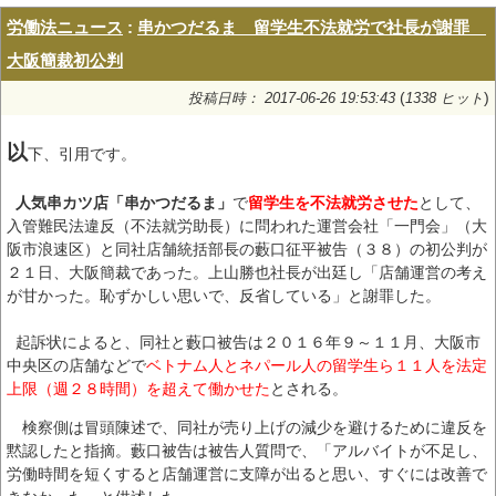
労働法ニュース
:
串かつだるま 留学生不法就労で社長が謝罪
大阪簡裁初公判
(
)
投稿日時： 2017-06-26 19:53:43
1338 ヒット
以
下、引用です。
人気串カツ店「串かつだるま」
で
留学生を不法就労させた
として、
入管難民法違反（不法就労助長）に問われた運営会社「一門会」（大
阪市浪速区）と同社店舗統括部長の藪口征平被告（３８）の初公判が
２１日、大阪簡裁であった。上山勝也社長が出廷し「店舗運営の考え
が甘かった。恥ずかしい思いで、反省している」と謝罪した。
起訴状によると、同社と藪口被告は２０１６年９～１１月、大阪市
中央区の店舗などで
ベトナム人とネパール人の留学生ら１１人を法定
上限（週２８時間）を超えて働かせた
とされる。
検察側は冒頭陳述で、同社が売り上げの減少を避けるために違反を
黙認したと指摘。藪口被告は被告人質問で、「アルバイトが不足し、
労働時間を短くすると店舗運営に支障が出ると思い、すぐには改善で