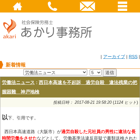
|
アーカイブ
|
RSS
|
新着情報
労働法ニュース
:
西日本高速を不起訴 過労自殺 違法残業の把
握困難 神戸地検
(
)
投稿日時： 2017-08-21 19:58:20
1124 ヒット
以
下、引用です。
西日本高速道路（大阪市）が
過労自殺した元社員の男性に違法な長
時間労働をさせた
などとして、労働基準法違反容疑で書類送検された