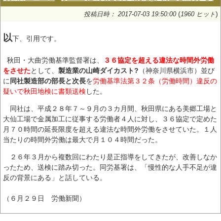
(
)
投稿日時： 2017-07-03 19:50:00
1960 ヒット
以
下、引用です。
秋田・大曲労働基準監督署は、
３６協定を超える違法な時間外労働
をさせた
として、
製造業の山崎ダイカスト?
（神奈川県横浜市）並び
に
同社製造部の部長と次長
を
労働基準法第３２条（労働時間）違反の
疑いで秋田地検に書類送検
した。
同社は、平成２８年７～９月の３カ月間、秋田県にある美郷工場と
大仙工場で金属加工に従事する労働者４人に対し、３６協定で定めた
月７０時間の延長限度を超える違法な時間外労働をさせていた。１人
当たりの時間外労働は最大で月１０４時間だった。
２６年３月から複数回にわたり是正指導をしてきたが、改善しなか
ったため、送検に踏み切った。同労基署は、「慢性的な人手不足が違
反の背景にある」と話している。
（６月２９日 労働新聞）