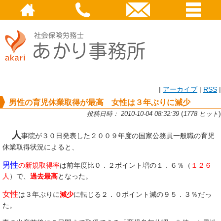
|
アーカイブ
|
RSS
|
男性の育児休業取得が最高 女性は３年ぶりに減少
(
)
投稿日時： 2010-10-04 08:32:39
1778 ヒット
人
事院が３０日発表した２００９年度の国家公務員一般職の育児
休業取得状況によると、
男性
の新規取得率
は前年度比０．２ポイント増の１．６％（
１２６
人
）で、
過去最高
となった。
女性
は３年ぶりに
減少
に転じる２．０ポイント減の９５．３％だっ
た。