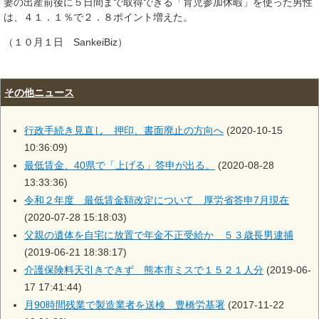
妻の出産前後に５日間まで取得できる「育児参加休暇」を使った男性
は、４１．１％で２．８ポイント増えた。
（１０月１日 SankeiBiz）
その他ニュース
行政手続き見直し 押印、書面廃止の方向へ
(2020-10-15
10:36:09)
最低賃金、40県で「上げる」答申が出る。
(2020-08-28
13:33:36)
令和２年度 最低賃金額改定について 厚労省答申7月現在
(2020-07-28 15:18:03)
父親の遺体を自宅に放置で年金不正受給か ５３歳長男逮捕
(2019-06-21 18:38:17)
介護保険料天引きできず 熊本市ミスで１５２１人分
(2019-06-
17 17:41:44)
月90時間残業で製造業者を送検 豊橋労基署
(2017-11-22