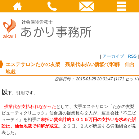
|
アーカイブ
|
RSS
|
エステサロンたかの友梨 残業代未払い訴訟で和解 仙台
地裁
(
)
投稿日時： 2015-01-28 20:01:47
1171 ヒット
以
下、引用です。
残業代が支払われなかった
として、大手エステサロン「たかの友梨
ビューティクリニック」仙台店の従業員ら２人が、運営会社「不二ビ
ューティ」を相手に
未払い賃金計約１０１５万円の支払いを求めた訴
訟は、仙台地裁で和解が成立
。２６日、２人が所属する労働組合が発
表した。