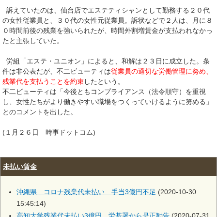
訴えていたのは、仙台店でエステティシャンとして勤務する２０代
の女性従業員と、３０代の女性元従業員。訴状などで２人は、月に８
０時間前後の残業を強いられたが、時間外割増賃金が支払われなかっ
たと主張していた。
労組「エステ・ユニオン」によると、和解は２３日に成立した。条
件は非公表だが、不二ビューティは
従業員の適切な労働管理に努め、
残業代を支払うことを約束
したという。
不二ビューティは「今後ともコンプライアンス（法令順守）を重視
し、女性たちがより働きやすい職場をつくっていけるように努める」
とのコメントを出した。
(１月２６日 時事ドットコム)
未払い賃金
沖縄県 コロナ残業代未払い 手当3億円不足
(2020-10-30
15:45:14)
高知大学残業代未払い3億円 労基署から是正勧告
(2020-07-31