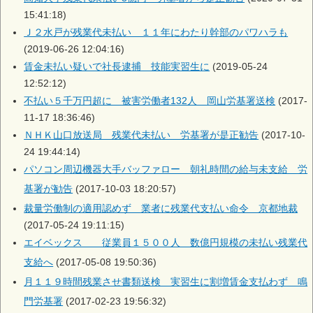
15:41:18)
Ｊ２水戸が残業代未払い １１年にわたり幹部のパワハラも
(2019-06-26 12:04:16)
賃金未払い疑いで社長逮捕 技能実習生に
(2019-05-24
12:52:12)
不払い５千万円超に 被害労働者132人 岡山労基署送検
(2017-
11-17 18:36:46)
ＮＨＫ山口放送局 残業代未払い 労基署が是正勧告
(2017-10-
24 19:44:14)
パソコン周辺機器大手バッファロー 朝礼時間の給与未支給 労
基署が勧告
(2017-10-03 18:20:57)
裁量労働制の適用認めず 業者に残業代支払い命令 京都地裁
(2017-05-24 19:11:15)
エイベックス 従業員１５００人 数億円規模の未払い残業代
支給へ
(2017-05-08 19:50:36)
月１１９時間残業させ書類送検 実習生に割増賃金支払わず 鳴
門労基署
(2017-02-23 19:56:32)