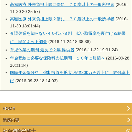
高額医療 外来負担上限２倍に ７０歳以上の一般所得者
(2016-
11-30 20:25:57)
高額医療 外来負担上限２倍に ７０歳以上の一般所得者
(2016-
11-30 18:01:44)
介護休業を知らない４０代が８割 低い取得率を裏付ける結果
に 民間ネット調査
(2016-11-24 18:38:38)
育児休業の期間 最長で２年 厚労省
(2016-11-22 19:31:24)
年金受給に必要な保険料支払期間 １０年に短縮へ
(2016-09-28
18:31:04)
国民年金保険料 強制徴収を拡大 所得300万円以上に 納付率上
げ
(2016-09-23 18:14:03)
HOME
業務内容
社会保険労務士