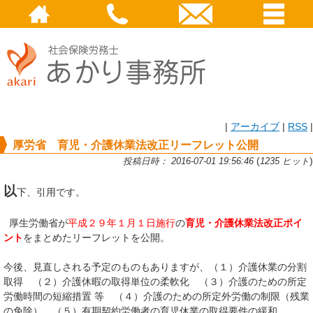
|
アーカイブ
|
RSS
|
厚労省 育児・介護休業法改正リーフレット公開
(
)
投稿日時： 2016-07-01 19:56:46
1235 ヒット
以
下、引用です。
厚生労働省が
平成２９年１月１日施行
の
育児・介護休業法改正ポイ
ント
をまとめたリーフレットを公開。
今後、見直しされる予定のものもありますが、（１）介護休業の分割
取得 （２）介護休暇の取得単位の柔軟化 （３）介護のための所定
労働時間の短縮措置 等 （４）介護のための所定外労働の制限（残業
の免除） （５）有期契約労働者の育児休業の取得要件の緩和