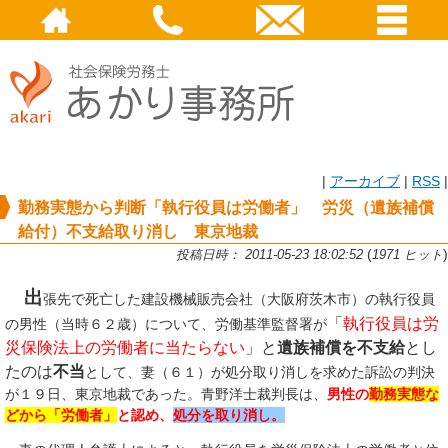
|
アーカイブ
|
RSS
|
勤務実態から判断「執行役員は労働者」 労災（遺族補償
給付）不支給取り消し 東京地裁
(
)
投稿日時： 2011-05-23 18:02:52
1971 ヒット
出
張先で死亡した建設機械販売会社（大阪府茨木市）の執行役員
「
執行役員は労
の男性（当時６２歳）について、労働基準監督署が
災保険法上の労働者に当たらない
」と
遺族補償を不支給
とし
たのは
不当
として、妻（６１）が処分取り消しを求めた訴訟の判決
が１９日、東京地裁であった。青野洋士裁判長は、
男性の
勤務実態な
どから「労働者」
と認め、
処分を取り消し。