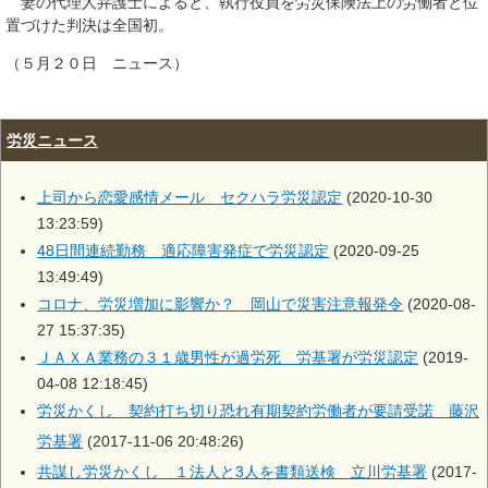
妻の代理人弁護士によると、執行役員を労災保険法上の労働者と位
置づけた判決は全国初。
（５月２０日 ニュース）
労災ニュース
上司から恋愛感情メール セクハラ労災認定
(2020-10-30
13:23:59)
48日間連続勤務 適応障害発症で労災認定
(2020-09-25
13:49:49)
コロナ、労災増加に影響か？ 岡山で災害注意報発令
(2020-08-
27 15:37:35)
ＪＡＸＡ業務の３１歳男性が過労死 労基署が労災認定
(2019-
04-08 12:18:45)
労災かくし 契約打ち切り恐れ有期契約労働者が要請受諾 藤沢
労基署
(2017-11-06 20:48:26)
共謀し労災かくし １法人と3人を書類送検 立川労基署
(2017-