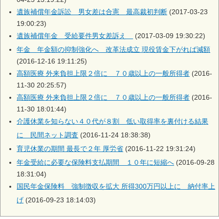
遺族補償年金訴訟 男女差は合憲 最高裁初判断
(2017-03-23
19:00:23)
遺族補償年金 受給要件男女差訴え
(2017-03-09 19:30:22)
年金 年金額の抑制強化へ 改革法成立 現役賃金下がれば減額
(2016-12-16 19:11:25)
高額医療 外来負担上限２倍に ７０歳以上の一般所得者
(2016-
11-30 20:25:57)
高額医療 外来負担上限２倍に ７０歳以上の一般所得者
(2016-
11-30 18:01:44)
介護休業を知らない４０代が８割 低い取得率を裏付ける結果
に 民間ネット調査
(2016-11-24 18:38:38)
育児休業の期間 最長で２年 厚労省
(2016-11-22 19:31:24)
年金受給に必要な保険料支払期間 １０年に短縮へ
(2016-09-28
18:31:04)
国民年金保険料 強制徴収を拡大 所得300万円以上に 納付率上
げ
(2016-09-23 18:14:03)