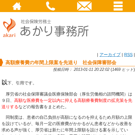
|
アーカイブ
|
RSS
|
高額療養費の年間上限案を先送り 社会保障審部会
(
)
投稿日時： 2013-01-11 20:22:02
1469 ヒット
以
下、引用です。
厚労省の社会保障審議会医療保険部会（厚生労働相の諮問機関）は
９日、
高額な医療費を一定以内に抑える高額療養費制度の拡充策を先
送りする
などの報告書をまとめた。
同制度は、患者の自己負担が高額になるのを抑えるため月額の上限
を設けているが、毎月一定の医療費がかかるがん患者などから改善を
求める声が強く、厚労省は新たに年間上限額を設ける案を示してい