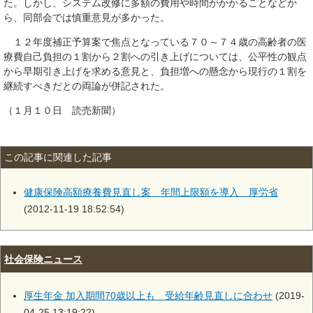
た。しかし、システム改修に多額の費用や時間がかかることなどか
ら、同部会では慎重意見が多かった。
１２年度補正予算案で焦点となっている７０～７４歳の高齢者の医
療費自己負担の１割から２割への引き上げについては、公平性の観点
から早期引き上げを求める意見と、負担増への懸念から現行の１割を
継続すべきだとの両論が併記された。
（１月１０日 読売新聞）
この記事に関連した記事
健康保険高額療養費見直し案 年間上限額を導入 厚労省
(2012-11-19 18:52:54)
社会保険ニュース
厚生年金 加入期間70歳以上も 受給年齢見直しに合わせ
(2019-
04-25 13:19:22)