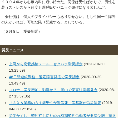
２００４年から心療内科に通い始めた。同僚は男性ばかりで、男性を
装うストレスから何度も過呼吸やパニック発作になり苦しんだ。
会社側は「個人のプライバシーもあり話せない。もし性同一性障害
の人がいれば、可能な限り配慮する」としている。
（５月８日 愛媛新聞）
労災ニュース
上司から恋愛感情メール セクハラ労災認定
(2020-10-30
13:23:59)
48日間連続勤務 適応障害発症で労災認定
(2020-09-25
13:49:49)
コロナ、労災増加に影響か？ 岡山で災害注意報発令
(2020-08-
27 15:37:35)
ＪＡＸＡ業務の３１歳男性が過労死 労基署が労災認定
(2019-
04-08 12:18:45)
労災かくし 契約打ち切り恐れ有期契約労働者が要請受諾 藤沢