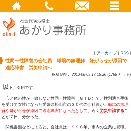
|
アーカイブ
|
RSS
|
性同一性障害の会社員 職場の無理解、嫌がらせが原因で
適応障害 労災申請へ
(
)
投稿日時： 2013-05-09 17:15:26
1765 ヒット
以
下、引用です。
心と体の性が一致しない性同一性障害（ＧＩＤ）で、性別適合手術
を受けて女性になった愛媛県松山市の３０代の会社員が、
職場の無理
解や嫌がらせが原因で適応障害になったとして
、近く
労災申請する
こ
とが７日、分かった。
関係書類などによると、会社員は１９９８年、市内の企業に就職。