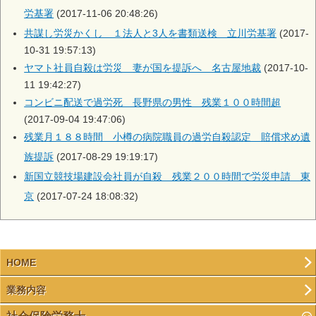
労基署
(2017-11-06 20:48:26)
共謀し労災かくし １法人と3人を書類送検 立川労基署
(2017-
10-31 19:57:13)
ヤマト社員自殺は労災 妻が国を提訴へ 名古屋地裁
(2017-10-
11 19:42:27)
コンビニ配送で過労死 長野県の男性 残業１００時間超
(2017-09-04 19:47:06)
残業月１８８時間 小樽の病院職員の過労自殺認定 賠償求め遺
族提訴
(2017-08-29 19:19:17)
新国立競技場建設会社員が自殺 残業２００時間で労災申請 東
京
(2017-07-24 18:08:32)
HOME
業務内容