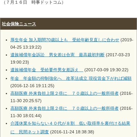
（７月１６日 時事ドットコム）
社会保険ニュース
厚生年金 加入期間70歳以上も 受給年齢見直しに合わせ
(2019-
04-25 13:19:22)
遺族補償年金訴訟 男女差は合憲 最高裁初判断
(2017-03-23
19:00:23)
遺族補償年金 受給要件男女差訴え
(2017-03-09 19:30:22)
年金 年金額の抑制強化へ 改革法成立 現役賃金下がれば減額
(2016-12-16 19:11:25)
高額医療 外来負担上限２倍に ７０歳以上の一般所得者
(2016-
11-30 20:25:57)
高額医療 外来負担上限２倍に ７０歳以上の一般所得者
(2016-
11-30 18:01:44)
介護休業を知らない４０代が８割 低い取得率を裏付ける結果
に 民間ネット調査
(2016-11-24 18:38:38)