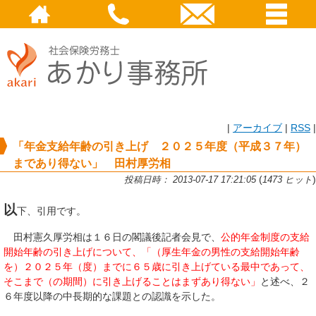
|
アーカイブ
|
RSS
|
「年金支給年齢の引き上げ ２０２５年度（平成３７年）
まであり得ない」 田村厚労相
(
)
投稿日時： 2013-07-17 17:21:05
1473 ヒット
以
下、引用です。
田村憲久厚労相は１６日の閣議後記者会見で、
公的年金制度の支給
開始年齢の引き上げについて、「（厚生年金の男性の支給開始年齢
を）２０２５年（度）までに６５歳に引き上げている最中であって、
そこまで（の期間）に引き上げることはまずあり得ない」
と述べ、２
６年度以降の中長期的な課題との認識を示した。