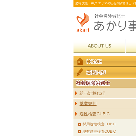
尼崎 大阪 神戸 エリアの社会保険労務士（女
給与計算代行
就業規則
適性検査CUBIC
採用適性検査CUBIC
現有適性検査CUBIC