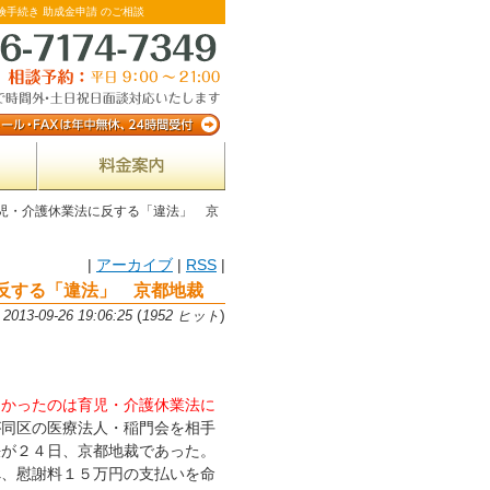
険手続き 助成金申請 のご相談
児・介護休業法に反する「違法」 京
|
アーカイブ
|
RSS
|
反する「違法」 京都地裁
(
)
13-09-26 19:06:25
1952 ヒット
なかったのは育児・介護休業法に
が同区の医療法人・稲門会を相手
決が２４日、京都地裁であった。
べ、慰謝料１５万円の支払いを命