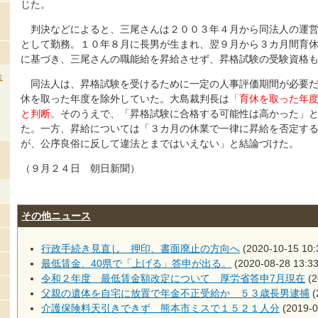
じた。
判決などによると、三尾さんは２００３年４月から同法人の運営
として勤務。１０年８月に長男が生まれ、翌９月から３カ月間育
に基づき、三尾さんの職能給を昇給させず、昇格試験の受験資格
金
同法人は、昇格試験を受けるために一定の人事評価期間が必要だ
休を取った年度を除外していた。大島裁判長は
「育休を取った年
と判断。
そのうえで、「昇格試験に合格する可能性は高かった」
た。一方、昇給については「３カ月の休業で一律に昇給を否定す
が、公序良俗に反して違法とまではいえない」と結論づけた。
（９月２４日 朝日新聞）
その他ニュース
行政手続き見直し 押印、書面廃止の方向へ
(2020-10-15 10:
最低賃金、40県で「上げる」答申が出る。
(2020-08-28 13:33
令和２年度 最低賃金額改定について 厚労省答申7月現在
(2
父親の遺体を自宅に放置で年金不正受給か ５３歳長男逮捕
(
介護保険料天引きできず 熊本市ミスで１５２１人分
(2019-0