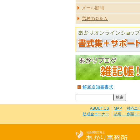
メール顧問
労務のＱ＆Ａ
解雇通知書書式
ABOUT US
MAP
対応エ
助成金コーナー
起業 ・ 創業