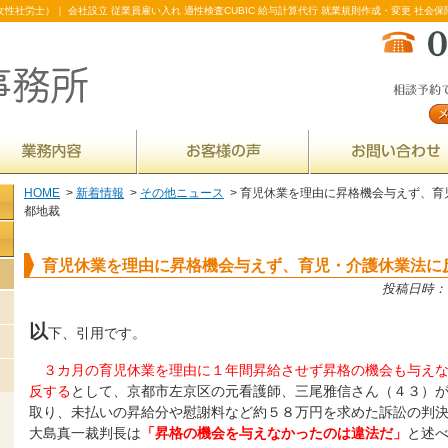
性社労士）｜ 会社設立 従業員雇い入れ 適性検査CUBIC 給与計算代行 就業規則作成・変更 社会保
HOME
>
新着情報
>
その他ニュース
> 育児休業を理由に昇格機会与えず、育
都地裁
育児休業を理由に昇格機会与えず、育児・介護休業法に
投稿日時： 20
以
下、引用です。
３カ月の育児休業を理由に１年間昇給させず昇格の機会も与え
反する
として、京都市左京区の元看護師、三尾雅信さん（４３）
取り、未払いの昇給分や慰謝料など約５８万円を求めた訴訟の判
大島真一裁判長は
「昇格の機会を与えなかったのは違法だ」
と述