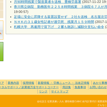
月90時間残業で製造業者を送検 豊橋労基署
(2017-11-22 19:
香川県立病院 勤務医年２２５８時間残業 ３病院６７人が
19:00:57)
足場に安全に昇降する装置設置せず ２社を送検 名古屋北
ＮＨＫの３１歳女性記者が過労死 残業月１５９時間
(2017-1
札幌大学 再雇用で賃下げ ２審も敗訴し減額分支払い命令
(
リア
業務内容
採用情報
新着情報 ・ 労務ニュース ・ 法改正情報
あかり事
トータルサポート／起業後万全サポートコーナー
用語集
免責事項
お問い合わせ
リンク
サイトマップ
会社設立 従業員雇い入れ 適性検査CUBIC 給与計算代行 就業
どんなこ