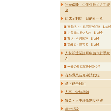
社会保険、労働保険加入手続
き
助成金制度 目的別一覧
事業縮小・雇用調整関連 助成
従業員の雇い入れ 助成金
育児・介護関連 助成金
高齢者・障害者 助成金
人材派遣業許可申請代行手続
き
一般労働者派遣申請代行
有料職業紹介申請代行
是正勧告対応
人事・労務相談
賃金・人事評価制度構築
年金相談