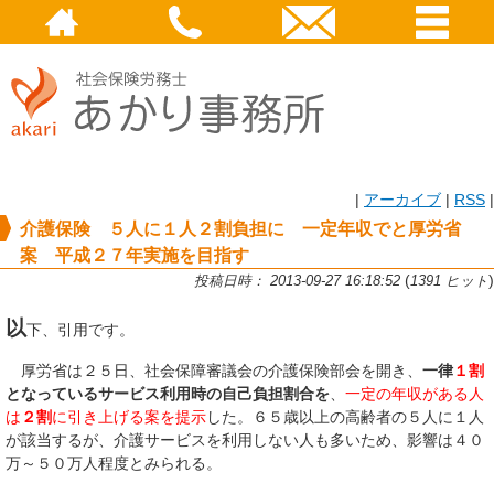
|
アーカイブ
|
RSS
|
介護保険 ５人に１人２割負担に 一定年収でと厚労省
案 平成２７年実施を目指す
(
)
投稿日時： 2013-09-27 16:18:52
1391 ヒット
以
下、引用です。
厚労省は２５日、社会保障審議会の介護保険部会を開き、
一律
１割
となっているサービス利用時の自己負担割合を
、
一定の年収がある人
は
２割
に引き上げる案を提示
した。６５歳以上の高齢者の５人に１人
が該当するが、介護サービスを利用しない人も多いため、影響は４０
万～５０万人程度とみられる。