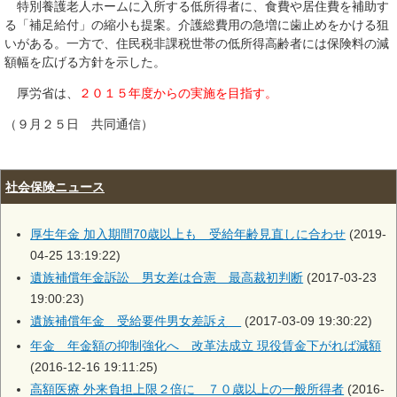
特別養護老人ホームに入所する低所得者に、食費や居住費を補助す
る「補足給付」の縮小も提案。介護総費用の急増に歯止めをかける狙
いがある。一方で、住民税非課税世帯の低所得高齢者には保険料の減
額幅を広げる方針を示した。
厚労省は、
２０１５年度からの実施を目指す。
（９月２５日 共同通信）
社会保険ニュース
厚生年金 加入期間70歳以上も 受給年齢見直しに合わせ
(2019-
04-25 13:19:22)
遺族補償年金訴訟 男女差は合憲 最高裁初判断
(2017-03-23
19:00:23)
遺族補償年金 受給要件男女差訴え
(2017-03-09 19:30:22)
年金 年金額の抑制強化へ 改革法成立 現役賃金下がれば減額
(2016-12-16 19:11:25)
高額医療 外来負担上限２倍に ７０歳以上の一般所得者
(2016-