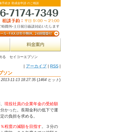
険手続き 助成金申請 のご相談
める セイコーエプソン
|
アーカイブ
|
RSS
|
プソン
(
)
13-11-13 18:27:35
1464 ヒット
が、
現役社員の企業年金の受給額
、分かった。長期金利の低下で運
一定の負担を求める。
８％程度の減額を目指す
。３分の