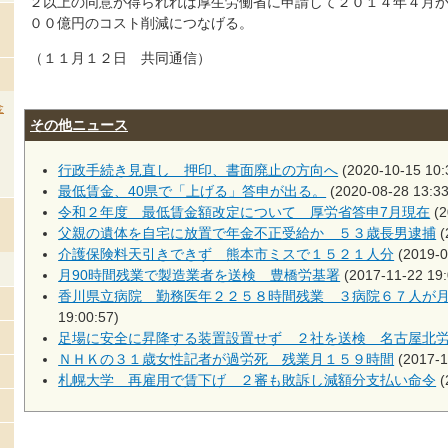
２以上の同意が得られれば厚生労働省に申請して２０１４年４月
００億円のコスト削減につなげる。
（１１月１２日 共同通信）
金
その他ニュース
行政手続き見直し 押印、書面廃止の方向へ
(2020-10-15 10:
最低賃金、40県で「上げる」答申が出る。
(2020-08-28 13:33
令和２年度 最低賃金額改定について 厚労省答申7月現在
(2
父親の遺体を自宅に放置で年金不正受給か ５３歳長男逮捕
(
介護保険料天引きできず 熊本市ミスで１５２１人分
(2019-0
月90時間残業で製造業者を送検 豊橋労基署
(2017-11-22 19:
香川県立病院 勤務医年２２５８時間残業 ３病院６７人が
19:00:57)
足場に安全に昇降する装置設置せず ２社を送検 名古屋北
ＮＨＫの３１歳女性記者が過労死 残業月１５９時間
(2017-1
札幌大学 再雇用で賃下げ ２審も敗訴し減額分支払い命令
(