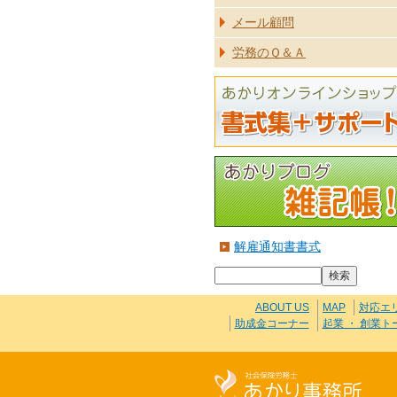
メール顧問
労務のＱ＆Ａ
解雇通知書書式
ABOUT US
MAP
対応エ
助成金コーナー
起業 ・ 創業