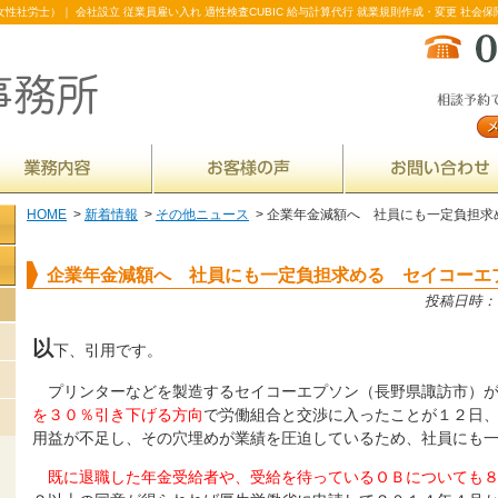
性社労士）｜ 会社設立 従業員雇い入れ 適性検査CUBIC 給与計算代行 就業規則作成・変更 社会保
HOME
>
新着情報
>
その他ニュース
> 企業年金減額へ 社員にも一定負担求
企業年金減額へ 社員にも一定負担求める セイコーエ
投稿日時： 20
以
下、引用です。
プリンターなどを製造するセイコーエプソン（長野県諏訪市）
を３０％引き下げる方向
で労働組合と交渉に入ったことが１２日
用益が不足し、その穴埋めが業績を圧迫しているため、社員にも
既に退職した年金受給者や、受給を待っているＯＢについても