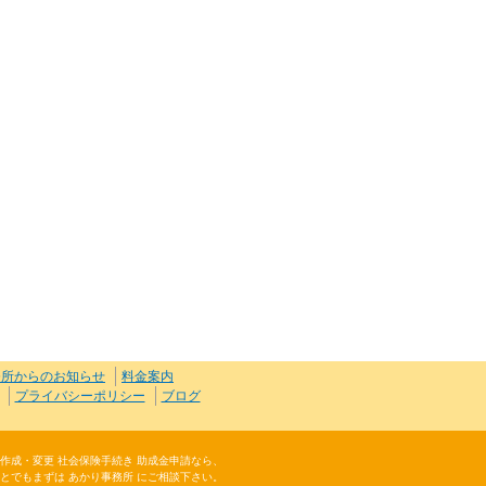
務所からのお知らせ
料金案内
プライバシーポリシー
ブログ
規則作成・変更 社会保険手続き 助成金申請なら、
とでもまずは あかり事務所 にご相談下さい。