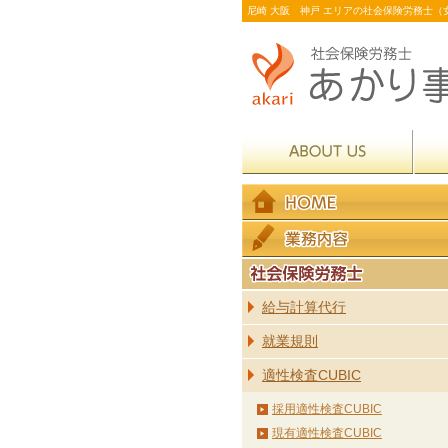
尼崎 大阪 神戸 エリアの社会保険労務士（女
給与計算代行
就業規則
適性検査CUBIC
採用適性検査CUBIC
現有適性検査CUBIC