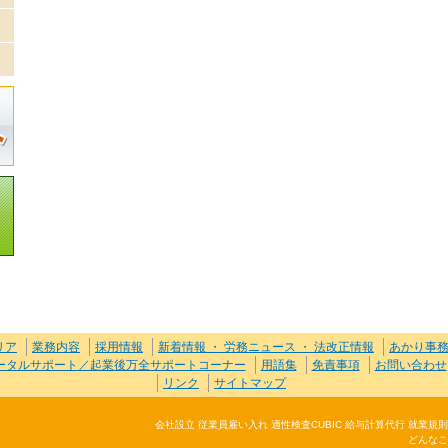
リア
業務内容
採用情報
新着情報 ・ 労務ニュース ・ 法改正情報
あかり事
トータルサポート／起業後万全サポートコーナー
用語集
免責事項
お問い合わせ
リンク
サイトマップ
会社設立 従業員雇い入れ 適性検査CUBIC 給与計算代行 就業
どんなこ