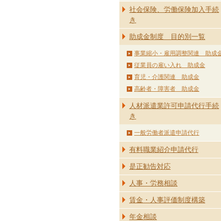
社会保険、労働保険加入手続
き
助成金制度 目的別一覧
事業縮小・雇用調整関連 助成
従業員の雇い入れ 助成金
育児・介護関連 助成金
高齢者・障害者 助成金
人材派遣業許可申請代行手続
き
一般労働者派遣申請代行
有料職業紹介申請代行
是正勧告対応
人事・労務相談
賃金・人事評価制度構築
年金相談