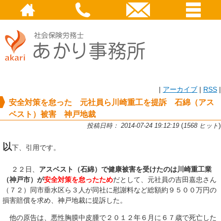
|
アーカイブ
|
RSS
|
安全対策を怠った 元社員ら川崎重工を提訴 石綿（アス
ベスト）被害 神戸地裁
(
)
投稿日時： 2014-07-24 19:12:19
1568 ヒット
以
下、引用です。
２２日、
アスベスト（石綿）で健康被害を受けたのは川崎重工業
（神戸市）が
安全対策を怠ったため
だとして、元社員の吉田嘉忠さん
（７２）同市垂水区ら３人が同社に慰謝料など総額約９５００万円の
損害賠償を求め、神戸地裁に提訴した。
他の原告は、悪性胸膜中皮腫で２０１２年６月に６７歳で死亡した