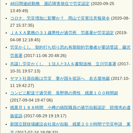
48日間連続勤務 適応障害発症で労災認定
(2020-09-25
13:49:49)
コロナ、労災増加に影響か？ 岡山で災害注意報発令
(2020-08-
27 15:37:35)
ＪＡＸＡ業務の３１歳男性が過労死 労基署が労災認定
(2019-
04-08 12:18:45)
労災かくし 契約打ち切り恐れ有期契約労働者が要請受諾 藤沢
労基署
(2017-11-06 20:48:26)
共謀し労災かくし １法人と3人を書類送検 立川労基署
(2017-
10-31 19:57:13)
ヤマト社員自殺は労災 妻が国を提訴へ 名古屋地裁
(2017-10-
11 19:42:27)
コンビニ配送で過労死 長野県の男性 残業１００時間超
(2017-09-04 19:47:06)
残業月１８８時間 小樽の病院職員の過労自殺認定 賠償求め遺
族提訴
(2017-08-29 19:19:17)
新国立競技場建設会社員が自殺 残業２００時間で労災申請 東
京
(2017-07-24 18:08:32)