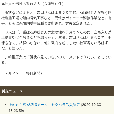
元社員の男性の遺族２人（兵庫県在住）。
訴状などによると、吉田さんは１９６０年代、石綿粉じんが舞う同
社造船工場で船内電気工事など、男性はボイラーの溶接作業などに従
事。ともに悪性胸膜中皮腫と診断され、労災認定された。
３人は「川重は石綿粉じんの危険性を予見できたのに、立ち入り禁
止措置や安全教育などを怠った」と主張。吉田さんは記者会見で「謝
罪もなく、納得いかない。他に裁判を起こしたい被害者もいるはず
だ」と語った。
川崎重工業は「訴状を見ていないのでコメントできない」としてい
る。
（７月２２日 毎日新聞）
労災ニュース
上司から恋愛感情メール セクハラ労災認定
(2020-10-30
13:23:59)