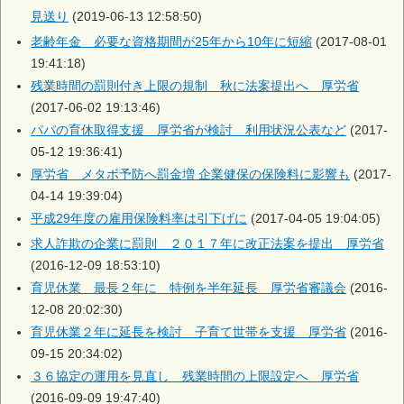
見送り
(2019-06-13 12:58:50)
老齢年金 必要な資格期間が25年から10年に短縮
(2017-08-01
19:41:18)
残業時間の罰則付き上限の規制 秋に法案提出へ 厚労省
(2017-06-02 19:13:46)
パパの育休取得支援 厚労省が検討 利用状況公表など
(2017-
05-12 19:36:41)
厚労省 メタボ予防へ罰金増 企業健保の保険料に影響も
(2017-
04-14 19:39:04)
平成29年度の雇用保険料率は引下げに
(2017-04-05 19:04:05)
求人詐欺の企業に罰則 ２０１７年に改正法案を提出 厚労省
(2016-12-09 18:53:10)
育児休業 最長２年に 特例を半年延長 厚労省審議会
(2016-
12-08 20:02:30)
育児休業２年に延長を検討 子育て世帯を支援 厚労省
(2016-
09-15 20:34:02)
３６協定の運用を見直し 残業時間の上限設定へ 厚労省
(2016-09-09 19:47:40)