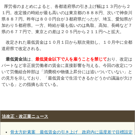
厚労省のまとめによると、各都道府県の引き上げ幅は１３円から２
１円。改定後の時給が最も高いのは東京都の８８８円、次いで神奈川
県８８７円。昨年は８００円台が３都府県だったが、埼玉、愛知県が
加わり５都府県。一方、時給が最も低いのは鳥取、高知、長崎など７
県の６７７円で、東京との差は２０５円から２１１円へと拡大。
改定された最低賃金は１０月１日から順次発効し、１０月中に全都
道府県で改定される。
最低賃金法
は、
最低賃金以下で人を雇うことを禁じて
おり、改定は
パートなど非正規労働者の賃金に直接影響を与える。今回の改定につ
いて労働組合幹部は「消費税や物価上昇分には追いついていない」と
の見方を示しており、「最低賃金で生活できるかどうかの議論が欠け
ている」との指摘も出ている。
法改正・改正案ニュース
骨太方針素案 最低賃金の引き上げ 政府内に温度差で目標設定