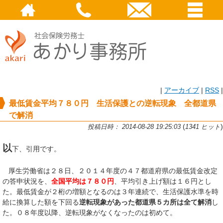
|
アーカイブ
|
RSS
|
最低賃金平均７８０円 生活保護との逆転現象 全都道県
で解消
(
)
投稿日時： 2014-08-28 19:25:03
1341 ヒット
以
下、引用です。
厚生労働省は２８日、２０１４年度の４７都道府県の最低賃金改定
の答申状況を、
全国平均は７８０円
、平均引き上げ額は１６円とし
た。最低賃金が２桁の増額となるのは３年連続で、生活保護水準を時
給に換算した額を下回る
逆転現象があった都道県５カ所は全て解消
し
た。０８年度以降、逆転現象がなくなったのは初めて。