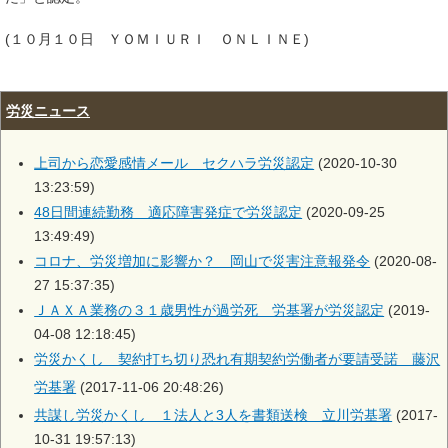
(１０月１０日 ＹＯＭＩＵＲＩ ＯＮＬＩＮＥ)
労災ニュース
上司から恋愛感情メール セクハラ労災認定
(2020-10-30
13:23:59)
48日間連続勤務 適応障害発症で労災認定
(2020-09-25
13:49:49)
コロナ、労災増加に影響か？ 岡山で災害注意報発令
(2020-08-
27 15:37:35)
ＪＡＸＡ業務の３１歳男性が過労死 労基署が労災認定
(2019-
04-08 12:18:45)
労災かくし 契約打ち切り恐れ有期契約労働者が要請受諾 藤沢
労基署
(2017-11-06 20:48:26)
共謀し労災かくし １法人と3人を書類送検 立川労基署
(2017-
10-31 19:57:13)