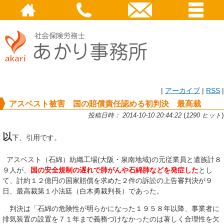
|
アーカイブ
|
RSS
|
アスベスト被害 国の賠償責任認める初判決 最高裁
(
)
投稿日時： 2014-10-10 20:44:22
1290 ヒット
以
下、引用です。
アスベスト（石綿）紡織工場(大阪・泉南地域)の元従業員と遺族計８
９人が、
国の安全規制の遅れで肺がんや石綿肺などを発症した
とし
て、計約１２億円の国家賠償を求めた２件の訴訟の上告審判決が９
日、最高裁第１小法廷（白木勇裁判長）であった。
判決は「石綿の危険性が明らかになった１９５８年以降、事業者に
排気装置の設置を７１年まで義務づけなかったのは著しく合理性を欠