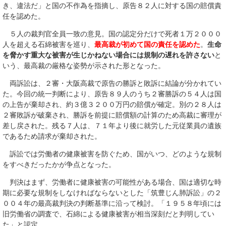
き、違法だ」と国の不作為を指摘し、原告８２人に対する国の賠償責
任を認めた。
５人の裁判官全員一致の意見。国の認定分だけで死者１万２０００
人を超える石綿被害を巡り、
最高裁が初めて国の責任を認めた
。
生命
を脅かす重大な被害が生じかねない場合には規制の遅れを許さない
と
いう、最高裁の厳格な姿勢が示された形となった。
両訴訟は、２審・大阪高裁で原告の勝訴と敗訴に結論が分かれてい
た。今回の統一判断により、原告８９人のうち２審勝訴の５４人は国
の上告が棄却され、約３億３２００万円の賠償が確定。別の２８人は
２審敗訴が破棄され、勝訴を前提に賠償額の計算のため高裁に審理が
差し戻された。残る７人は、７１年より後に就労した元従業員の遺族
であるため請求が棄却された。
訴訟では労働者の健康被害を防ぐため、国がいつ、どのような規制
をすべきだったかが争点となった。
判決はまず、労働者に健康被害の可能性がある場合、国は適切な時
期に必要な規制をしなければならないとした「筑豊じん肺訴訟」の２
００４年の最高裁判決の判断基準に沿って検討。「１９５８年頃には
旧労働省の調査で、石綿による健康被害が相当深刻だと判明してい
た」と認定。