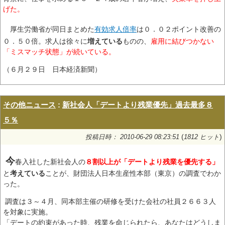
げた。
厚生労働省が同日まとめた
有効求人倍率
は０．０２ポイント改善の
０．５０倍。求人は徐々に
増えている
ものの、
雇用に結びつかない
「ミスマッチ状態」が続いている。
（６月２９日 日本経済新聞）
その他ニュース
:
新社会人「デートより残業優先」過去最多８
５％
(
)
投稿日時： 2010-06-29 08:23:51
1812 ヒット
今
春入社した新社会人の
８割以上が「デートより残業を優先する」
と
考えている
ことが、財団法人日本生産性本部（東京）の調査でわか
った。
調査は３～４月、同本部主催の研修を受けた会社の社員２６６３人
を対象に実施。
「デートの約束があった時、残業を命じられたら、あなたはどうしま