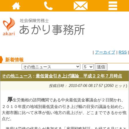
|
アーカイブ
|
RSS
|
新着情報
その他ニュース
:
最低賃金引き上げ議論 平成２２年７月時点
(
)
投稿日時： 2010-07-06 08:17:57
2050 ヒット
厚
生労働相の諮問機関である中央最低賃金審議会が２日開かれ、
２０１０年度の地域別最低賃金の引き上げ幅の目安の議論を始めた。
大都市圏に比べて水準が低い地方の底上げが、どこまでできるかが焦
点だ。
政府は労使の代表らが参加する「雇用戦略対話」を経て６月にまと