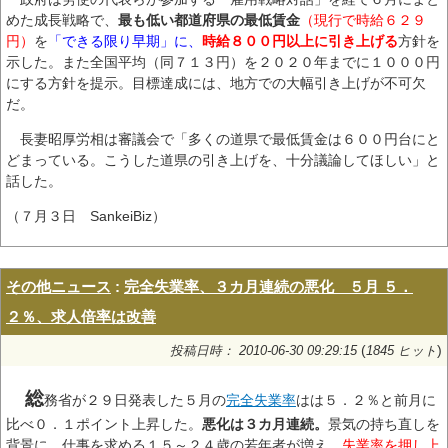
めた成長戦略で、
最も低い都道府県の最低賃金
（現行で時給６２９
円）
を
「できる限り早期」に、
時給８００円以上に引き上げる
方針を
示した。また全国平均（同７１３円）を２０２０年までに１０００円
にする方針を提示。目標達成には、地方での大幅引き上げが不可欠
だ。
長妻昭厚労相は審議会で「多くの道県で最低賃金は６００円台にと
どまっている。こうした道県の引き上げを、十分議論してほしい」と
話した。
（７月３日 SankeiBiz）
その他ニュース
:
完全失業率、３カ月連続の悪化 ５月 ５．
２％、求人倍率は改善
(
)
投稿日時： 2010-06-30 09:29:15
1845 ヒット
総
務省が２９日発表した５月の
完全失業率
はは５．２％と前月に
比べ０．１ポイント上昇した。
悪化は３カ月連続。
景気の持ち直しを
背景に、仕事を求める１５～２４歳の若年者が増え、
失業率を押し上