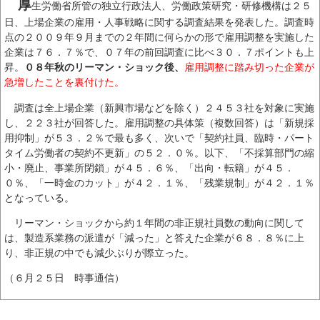
厚
生労働省所管の独立行政法人、労働政策研究・研修機構は２５
日、上場企業の雇用・人事戦略に関する調査結果を発表した。調査時
点の２００９年９月までの２年間に何らかの形で雇用調整を実施した
企業は７６．７％で、０７年の前回調査に比べ３０．７ポ
イ
ン
トも上
昇。
０８年秋のリーマン・ショック後、
雇用調整に踏み切った企業が
急増したことを裏付けた。
調査は全上場企業（新興市場などを除く）２４５３社を対象に実施
し、２２３社が回答した。雇用調整の具体策（複数回答）は「新規採
用抑制」が５３．２％で最も多く、次いで「契約社員、臨時・パート
タイム労働者の契約不更新」の５２．０％。以下、「不採算部門の縮
小・廃止、事業所閉鎖」が４５．６％、「出向・転籍」が４５．
０％、「一時金のカット」が４２．１％、「残業規制」が４２．１％
となっている。
リーマン・ショックから約１年間の非正規社員数の動向に関して
は、製造系業務の派遣が「減った」と答えた企業が６８．８％に上
り、非正規の中でも減少ぶりが際立った。
（６月２５日 時事通信）