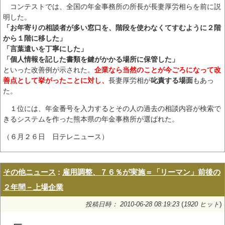
コンテストでは、全国の年金事務所の所長が長妻厚労相らを前に説
明した。
「お年寄りの相談者が多い窓口を、階段を使わなくてすむように２階
から１階に移した」
「言葉遣いを丁寧にした」
「個人情報を記した書類を鍵がかかる場所に保管した」
といった改善例が示された。
企業なら当然のことが今ごろになって改
善点として挙がったことに対し、
長妻厚労相が
叱責する場面
もあっ
た。
１位には、年金番号を入力するとその人の過去の相談内容が検索で
きるシステムを作った熊本県の年金事務所が選ばれた。
（６月２６日 日テレニュース）
その他ニュース
:
雇用調整、７６％が実施＝「リーマン」前後の
２年間－上場企業
(
)
投稿日時： 2010-06-28 08:19:23
1920 ヒット