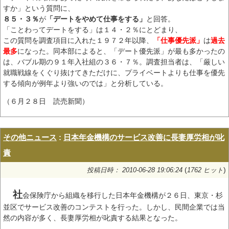
すか」という質問に、
８５・３％
が
「デートをやめて仕事をする」
と回答。
「ことわってデートをする」は１４・２％にとどまり、
この質問を調査項目に入れた１９７２年以降、
「仕事優先派」
は
過去
最多
になった。同本部によると、「デート優先派」が最も多かったの
は、バブル期の９１年入社組の３６・７％。調査担当者は、「厳しい
就職戦線をくぐり抜けてきただけに、プライベートよりも仕事を優先
する傾向が例年より強いのでは」と分析している。
（６月２８日 読売新聞）
その他ニュース
:
日本年金機構のサービス改善に長妻厚労相が叱
責
(
)
投稿日時： 2010-06-28 19:06:24
1762 ヒット
社
会保険庁から組織を移行した日本年金機構が２６日、東京・杉
並区でサービス改善のコンテストを行った。しかし、民間企業では当
然の内容が多く、長妻厚労相が叱責する結果となった。