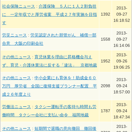
社会保険ニュース
:
介護保険 ５人に１人２割負担
2013-
1392
09-27
に 一定年収でと厚労省案 平成２７年実施を目指
16:18:52
す
2013-
労災ニュース
:
労災認定された胆管がん 補償一部
1558
09-27
合意 大阪の印刷会社
16:14:06
2013-
その他ニュース
:
育児休業を理由に昇格機会与え
1952
09-26
ず、育児・介護休業法に反する「違法」 京都地裁
19:06:25
その他ニュース
:
中小企業にも育休を！助成金６０
2013-
2098
09-24
万円 厚労省 全国に復帰支援プランナー配置 平
18:57:00
成２６年度より
2013-
労働法ニュース
:
タクシー運転手の客待ち時間も労
1787
09-24
働時間 タクシー会社に支払い命令 福岡地裁
18:47:34
2013-
その他ニュース
:
短期間で退職の意向撤回 撤回後