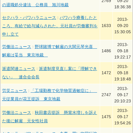
2769
09-20
の退職処分違法 公務員 旭川地裁
18:36:38
セクハラ・パワハラニュース
:
パワハラ療養したと
2013-
1633
09-20
ころ、有給で給与減らされた。元社員が労働審判を
15:30:05
申し立て
2013-
労働法ニュース
:
野球賭博で解雇の大関元琴光喜
1486
09-18
解雇は妥当 東京地裁
19:22:17
2013-
派遣関連ニュース
:
派遣制度見直し案に「理解でき
1472
09-18
ない」 連合会会長
19:18:48
2013-
労災ニュース
:
「工場勤務で化学物質過敏症に」
2747
09-17
元従業員が花王提訴 東京地裁
20:10:23
2013-
労働法ニュース
:
秋田書店提訴 懸賞水増しを訴え
1475
09-17
た後に解雇 元女性社員
19:54:26