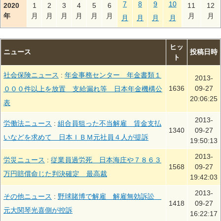
7
8
9
10
2020
1
2
3
4
5
6
11
12
年
月
月
月
月
月
月
月
月
月
月
月
月
ヒッ
ニュース
投稿日時
ト
社会保険ニュース
:
年金事務センター 年金書類１
2013-
1636
09-27
０００件以上を放置 支給漏れ等 日本年金機構公
20:06:25
表
2013-
労働法ニュース
:
組合員狙った不当解雇 賃金支払
1340
09-27
いなどを求めて 日本ＩＢＭ元社員４人が提訴
19:50:13
2013-
労災ニュース
:
従業員過労死 日本海庄や７８６３
1568
09-27
万円賠償命じた判決確定 最高裁
19:42:03
2013-
その他ニュース
:
野球賭博で解雇 解雇無効訴訟
1418
09-27
元大関琴光喜側が控訴
16:22:17