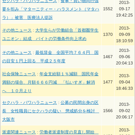
セクハラ・パワハラニュース
:
食事・買い物同行強
2013-
1552
09-17
要を拒み「マターニティー・ハラスメント（マタハ
19:42:25
ラ）」被害 医療法人提訴
2013-
その他ニュース
:
大学生らが労働組合「首都圏学生
1370
09-09
ユニオン」結成 バイトの労働条件向上求め
18:10:59
2013-
その他ニュース
:
最低賃金 全国平均７６４円 国
1467
09-06
の目安１円上回る 平成２５年度
20:04:13
社会保険ニュース
:
年金支給額１％減額 国民年金
2013-
1477
09-04
満額の場合、月額６６６円減 「払いすぎ」解消
18:46:33
へ １０月より
セクハラ・パワハラニュース
:
公募の民間出身の区
2013-
1566
09-02
長 女性職員にセクハラの疑い 懲戒処分を検討
20:06:17
大阪市
2013-
派遣関連ニュース
:
労働者派遣制度の見直し開始