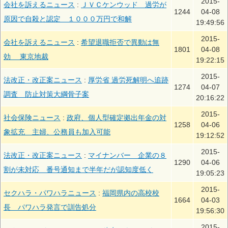
2015-
会社を訴えるニュース
:
ＪＶＣケンウッド 過労が
1244
04-08
原因で自殺と認定 １０００万円で和解
19:49:56
2015-
会社を訴えるニュース
:
希望退職拒否で異動は無
1801
04-08
効 東京地裁
19:22:15
2015-
法改正・改正案ニュース
:
厚労省 過労死解明へ追跡
1274
04-07
調査 防止対策大綱骨子案
20:16:22
2015-
社会保険ニュース
:
政府、個人型確定拠出年金の対
1258
04-06
象拡充 主婦、公務員も加入可能
19:12:52
2015-
法改正・改正案ニュース
:
マイナンバー 企業の８
1290
04-06
割が未対応 番号通知まで半年だが認知度低く
19:05:23
2015-
セクハラ・パワハラニュース
:
福岡県内の高校校
1664
04-03
長 パワハラ発言で訓告処分
19:56:30
2015-