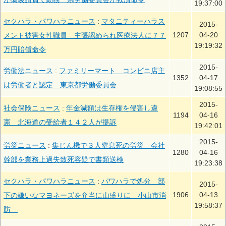
19:37:00
セクハラ・パワハラニュース
:
マタニティーハラス
2015-
1207
04-20
メント被害女性職員 主張認められ医療法人に７７
19:19:32
万円賠償命令
2015-
労働法ニュース
:
ファミリーマート コンビニ店主
1352
04-17
は労働者と認定 東京都労働委員会
19:08:55
2015-
社会保険ニュース
:
年金減額は生存権を侵害し違
1194
04-16
憲 北海道の受給者１４２人が提訴
19:42:01
2015-
労災ニュース
:
集じん機で３人窒息死の労災 会社
1280
04-16
幹部を業務上過失致死容疑で書類送検
19:23:38
セクハラ・パワハラニュース
:
パワハラで処分 部
2015-
1906
04-13
下の嫌いなマヨネーズを弁当に山盛りに 小山市消
19:58:37
防