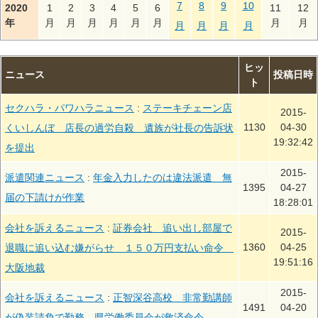
7
8
9
10
2020
1
2
3
4
5
6
11
12
年
月
月
月
月
月
月
月
月
月
月
月
月
ヒッ
ニュース
投稿日時
ト
セクハラ・パワハラニュース
:
ステーキチェーン店
2015-
1130
04-30
くいしんぼ 店長の過労自殺 遺族が社長の告訴状
19:32:42
を提出
2015-
派遣関連ニュース
:
年金入力したのは違法派遣 無
1395
04-27
届の下請けが作業
18:28:01
会社を訴えるニュース
:
証券会社 追い出し部屋で
2015-
1360
04-25
退職に追い込む嫌がらせ １５０万円支払い命令
19:51:16
大阪地裁
2015-
会社を訴えるニュース
:
正智深谷高校 非常勤講師
1491
04-20
が偽装請負で勤務 県労働委員会が救済命令