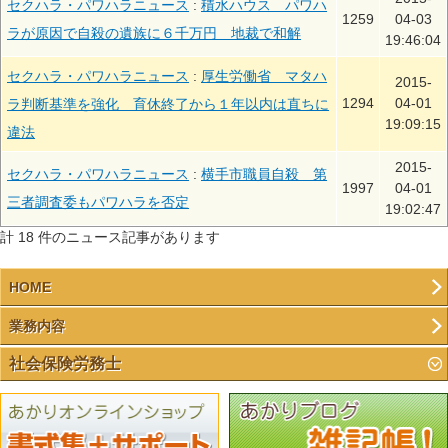
セクハラ・パワハラニュース
:
積水ハウス パワハ
1259
04-03
ラが原因で自殺の遺族に６千万円 地裁で和解
19:46:04
セクハラ・パワハラニュース
:
厚生労働省 マタハ
2015-
1294
04-01
ラ判断基準を強化 育休終了から１年以内は直ちに
19:09:15
違法
2015-
セクハラ・パワハラニュース
:
横手市職員自殺 第
1997
04-01
三者調査委もパワハラを否定
19:02:47
計 18 件のニュース記事があります
HOME
業務内容
社会保険労務士